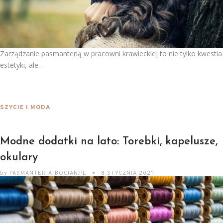
Zarządzanie pasmanterią w pracowni krawieckiej to nie tylko kwestia
estetyki, ale…
SZYCIE I MODA
Modne dodatki na lato: Torebki, kapelusze,
okulary
by
PASMANTERIA-BOCIAN.PL
8 STYCZNIA 2021