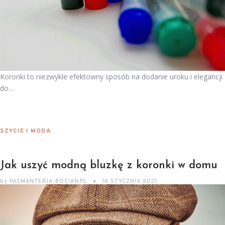
Koronki to niezwykle efektowny sposób na dodanie uroku i elegancji
do…
SZYCIE I MODA
Jak uszyć modną bluzkę z koronki w domu
by
PASMANTERIA-BOCIAN.PL
14 STYCZNIA 2021