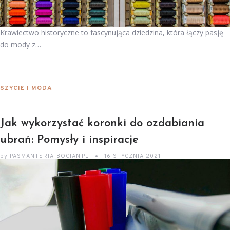
Krawiectwo historyczne to fascynująca dziedzina, która łączy pasję
do mody z…
SZYCIE I MODA
Jak wykorzystać koronki do ozdabiania
ubrań: Pomysły i inspiracje
by
PASMANTERIA-BOCIAN.PL
16 STYCZNIA 2021