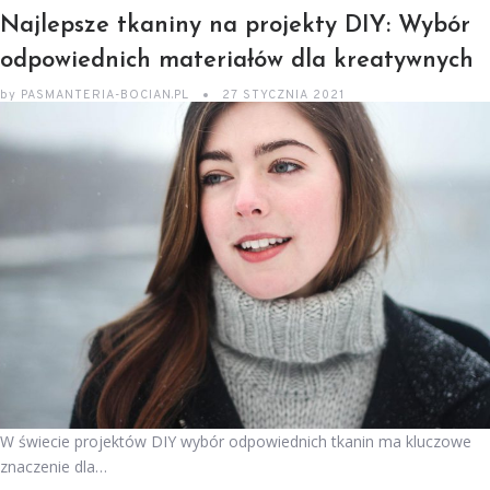
Najlepsze tkaniny na projekty DIY: Wybór
odpowiednich materiałów dla kreatywnych
by
PASMANTERIA-BOCIAN.PL
27 STYCZNIA 2021
W świecie projektów DIY wybór odpowiednich tkanin ma kluczowe
znaczenie dla…