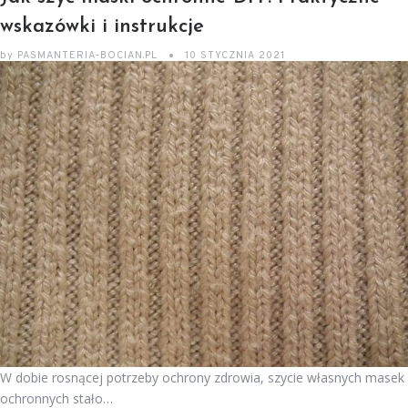
wskazówki i instrukcje
by
PASMANTERIA-BOCIAN.PL
10 STYCZNIA 2021
W dobie rosnącej potrzeby ochrony zdrowia, szycie własnych masek
ochronnych stało…