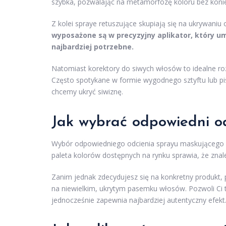
szybka, pozwalając na metamorfozę koloru bez koniec
Z kolei spraye retuszujące skupiają się na ukrywani
wyposażone są w precyzyjny aplikator, który um
najbardziej potrzebne.
Natomiast korektory do siwych włosów to idealne r
Często spotykane w formie wygodnego sztyftu lub pis
chcemy ukryć siwiznę.
Jak wybrać odpowiedni od
Wybór odpowiedniego odcienia sprayu maskującego s
paleta kolorów dostępnych na rynku sprawia, że znale
Zanim jednak zdecydujesz się na konkretny produkt, 
na niewielkim, ukrytym pasemku włosów. Pozwoli Ci to 
jednocześnie zapewnia najbardziej autentyczny efekt