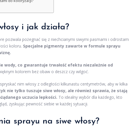
tami do koloryzacji?
włosy i jak działa?
óre pozwala pożegnać się z niechcianymi siwymi pasmami i odrostami
łości koloru.
Specjalne pigmenty zawarte w formule sprayu
wiznę.
ie wody, co gwarantuje trwałość efektu niezależnie od
pięknym kolorem bez obaw o deszcz czy wilgoć.
zy spryskać nim włosy z odległości kilkunastu centymetrów, aby w kilka
k nie tylko tuszuje siwe włosy, ale również sprawia, że stają
ożądanego uczucia lepkości.
To idealny wybór dla każdego, kto
ąd, zyskując pewność siebie w każdej sytuacji.
nia sprayu na siwe włosy?