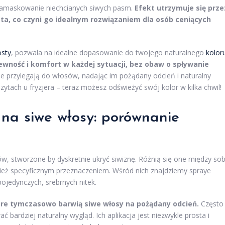
 zamaskowanie niechcianych siwych pasm.
Efekt utrzymuje się prze
osta, co czyni go idealnym rozwiązaniem dla osób ceniących
osty
, pozwala na idealne dopasowanie do twojego naturalnego
kolor
ność i komfort w każdej sytuacji, bez obaw o spływanie
e przylegają do włosów, nadając im pożądany odcień i naturalny
ytach u fryzjera – teraz możesz odświeżyć swój kolor w kilka chwil!
 na siwe włosy: porównanie
, stworzone by dyskretnie ukryć siwiznę. Różnią się one między so
nież specyficznym przeznaczeniem. Wśród nich znajdziemy spraye
ojedynczych, srebrnych nitek.
óre tymczasowo barwią siwe włosy na pożądany odcień.
Często
bardziej naturalny wygląd. Ich aplikacja jest niezwykle prosta i