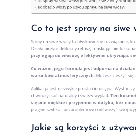
Jak spray na siwe włosy porównuje się z innymi produk
Jak dbać o włosy po użyciu sprayu na siwe włosy?
Co to jest spray na siwe 
Spray na siwe włosy to błyskawiczne rozwiązanie, kt
Działa niczym delikatny retusz, maskując niedoskona
przylegają do włosów, efektywnie ukrywając si
Co ważne, jego formuła jest odporna na działan
warunków atmosferycznych.
Możesz cieszyć się 
Aplikacja jest niezwykle prosta i intuicyjna. Wystarc
chwil uzyskać naturalny i świeży wygląd.
Ten kosmety
się one miękkie i przyjemne w dotyku, bez niep
pragnie szybko i bezproblemowo odświeżyć swój wygl
Jakie są korzyści z używa