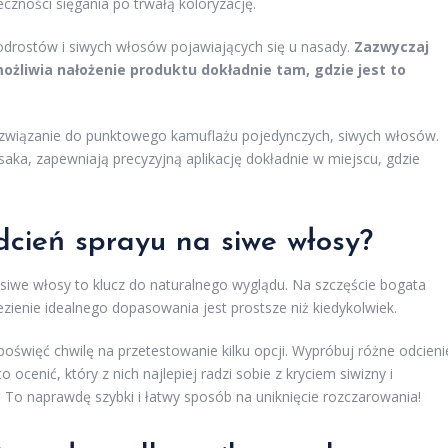
zności sięgania po trwałą koloryzację.
u odrostów i siwych włosów pojawiających się u nasady.
Zazwyczaj
ożliwia nałożenie produktu dokładnie tam, gdzie jest to
ozwiązanie do punktowego kamuflażu pojedynczych, siwych włosów.
aka, zapewniają precyzyjną aplikację dokładnie w miejscu, gdzie
cień sprayu na siwe włosy?
iwe włosy to klucz do naturalnego wyglądu. Na szczęście bogata
zienie idealnego dopasowania jest prostsze niż kiedykolwiek.
poświęć chwilę na przetestowanie kilku opcji. Wypróbuj różne odcieni
ocenić, który z nich najlepiej radzi sobie z kryciem siwizny i
. To naprawdę szybki i łatwy sposób na uniknięcie rozczarowania!