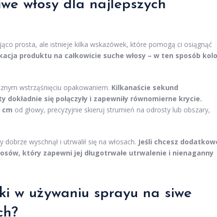
iwe włosy dla najlepszych
ąco prosta, ale istnieje kilka wskazówek, które pomogą ci osiągnąć
kacja produktu na całkowicie suche włosy – w ten sposób kolo
gicznym wstrząśnięciu opakowaniem.
Kilkanaście sekund
 dokładnie się połączyły i zapewniły równomierne krycie.
5 cm
od głowy, precyzyjnie skieruj strumień na odrosty lub obszary,
by dobrze wyschnął i utrwalił się na włosach.
Jeśli chcesz dodatkow
łosów, który zapewni jej długotrwałe utrwalenie i nienaganny
yki w używaniu sprayu na siwe
ch?