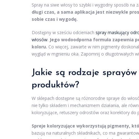
Spray na siwe włosy to szybki i wygodny sposób na
długi czas, a sama aplikacja jest niezwykle pr
sobie czas i wygodę.
Dostępny w sześciu odcieniach
spray maskujący odr
włosów
.
Jego wodoodporna formuła zapewnia pew
koloru.
Co więcej, zawarte w nim pigmenty doskonal
wygląd w mgnieniu oka. Zapomnij o długotrwałych wiz
Jakie są rodzaje sprayów
produktów?
W sklepach dostępne są różnorodne spraye do włosów
nie tylko składem i mechanizmem działania, ale rów
koloryzujące, retuszery odrostów oraz korektory do p
Spreje koloryzujące wykorzystują pigmenty, kt
bazują na naturalnych składnikach, co ma gwarantować 