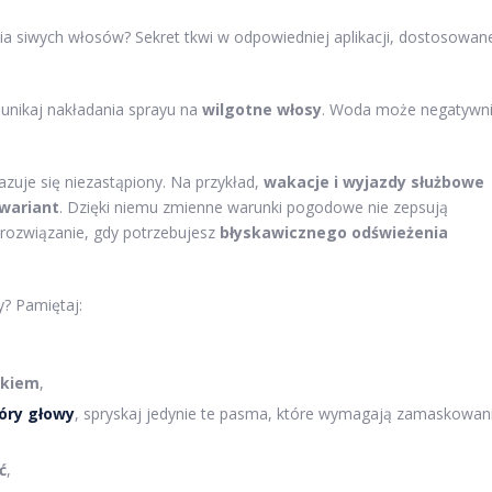
ia siwych włosów? Sekret tkwi w odpowiedniej aplikacji, dostosowan
 unikaj nakładania sprayu na
wilgotne włosy
. Woda może negatywn
kazuje się niezastąpiony. Na przykład,
wakacje i wyjazdy służbowe
wariant
. Dzięki niemu zmienne warunki pogodowe nie zepsują
rozwiązanie, gdy potrzebujesz
błyskawicznego odświeżenia
y? Pamiętaj:
ikiem
,
óry głowy
, spryskaj jedynie te pasma, które wymagają zamaskowan
ć
,