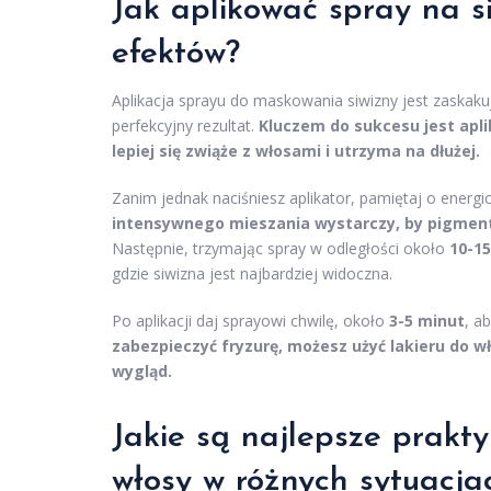
Jak aplikować spray na s
efektów?
Aplikacja sprayu do maskowania siwizny jest zaskakuj
perfekcyjny rezultat.
Kluczem do sukcesu jest apli
lepiej się zwiąże z włosami i utrzyma na dłużej.
Zanim jednak naciśniesz aplikator, pamiętaj o ener
intensywnego mieszania wystarczy, by pigmenty
Następnie, trzymając spray w odległości około
10-1
gdzie siwizna jest najbardziej widoczna.
Po aplikacji daj sprayowi chwilę, około
3-5 minut
, a
zabezpieczyć fryzurę, możesz użyć lakieru do w
wygląd.
Jakie są najlepsze prakt
włosy w różnych sytuacja