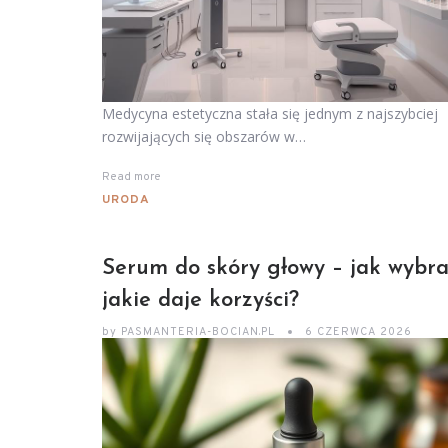
Medycyna estetyczna stała się jednym z najszybciej
rozwijających się obszarów w…
Read more
URODA
Serum do skóry głowy – jak wybra
jakie daje korzyści?
by
PASMANTERIA-BOCIAN.PL
6 CZERWCA 2026