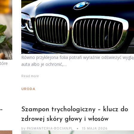
Równo przyklejona folia potrafi wyraźnie odświeżyć wygl
tóre
auta albo je ochronić,…
Read more
URODA
–
Szampon trychologiczny – klucz do
zdrowej skóry głowy i włosów
by
PASMANTERIA-BOCIAN.PL
15 MAJA 2026