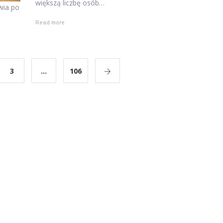
większą liczbę osób…
wia po
Read more
3
…
106