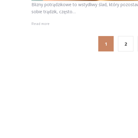
Blizny potrądzikowe to wstydliwy ślad, który pozosta
sobie trądzik, często…
Read more
1
2