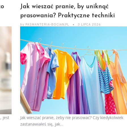
co
Jak wieszać pranie, by uniknąć
prasowania? Praktyczne techniki
by
PASMANTERIA-BOCIAN.PL
3 LIPCA 2026
, jest
Jak wieszać pranie, żeby nie prasować? Czy kiedykolwiek
zastanawiałeś się, jak…