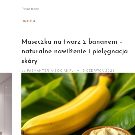
Read more
URODA
Maseczka na twarz z bananem –
naturalne nawilżenie i pielęgnacja
skóry
by
PASMANTERIA-BOCIAN.PL
9 CZERWCA 2026