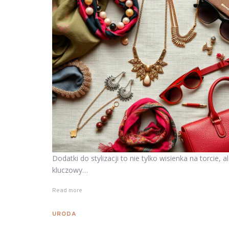
Dodatki do stylizacji to nie tylko wisienka na torcie, a
kluczowy…
Read more
URODA