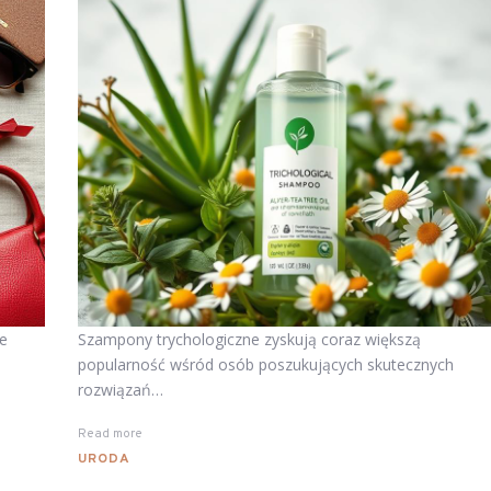
le
Szampony trychologiczne zyskują coraz większą
popularność wśród osób poszukujących skutecznych
rozwiązań…
Read more
URODA