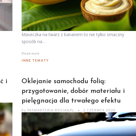
Maseczka na twarz z bananem to nie tylko smaczny
sposób na…
Read more
INNE TEMATY
ć i
Oklejanie samochodu folią:
przygotowanie, dobór materiału i
pielęgnacja dla trwałego efektu
by
PASMANTERIA-BOCIAN.PL
2 CZERWCA 2026