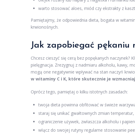
warto stosować aloes, miód czy ekstrakty z kas
Pamiętajmy, że odpowiednia dieta, bogata w witami
krwionośnych.
Jak zapobiegać pękaniu 
Chcesz cieszyć się cerą bez popękanych naczynek? K
pielęgnacja. Zrezygnuj z nadmiaru alkoholu, kawy, m
mogą one negatywnie wpływać na stan naczyń krwi
w witaminy C i K, które skutecznie je wzmacniaj
Oprócz tego, pamiętaj o kilku istotnych zasadach:
twoja dieta powinna obfitować w świeże warzyw
staraj się unikać gwałtownych zmian temperatur, 
ograniczenie używek, zwłaszcza alkoholu i papie
włącz do swojej rutyny regularne stosowanie pee