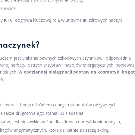
ztanowca.
ny
K
i
C
, odgrywa kluczową rolę w utrzymaniu zdrowych naczyń
naczynek?
luczem jest unikanie pewnych szkodliwych czynników i odpowiednia
ocnej herbaty, ostrych przypraw i napojów energetycznych, ponieważ
onośnych.
W codziennej pielęgnacji postaw na kosmetyki boga
ą.
a i owoce, będące źródłem cennych składników odżywczych,
a także długotrwałego stania lub siedzenia,
rosów, jest niezwykle ważne dla zdrowia naczyń krwionośnych,
lingów enzymatycznych, które delikatnie złuszczą skórę,