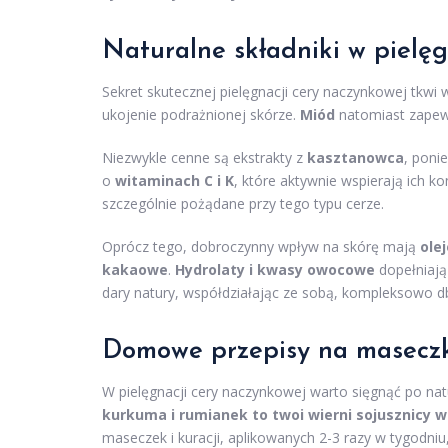
Naturalne składniki w pielęg
Sekret skutecznej pielęgnacji cery naczynkowej tkwi
ukojenie podrażnionej skórze.
Miód
natomiast zapewn
Niezwykle cenne są ekstrakty z
kasztanowca
, poni
o
witaminach C i K
, które aktywnie wspierają ich 
szczególnie pożądane przy tego typu cerze.
Oprócz tego, dobroczynny wpływ na skórę mają
olej
kakaowe
.
Hydrolaty i kwasy owocowe
dopełniają 
dary natury, współdziałając ze sobą, kompleksowo db
Domowe przepisy na maseczki
W pielęgnacji cery naczynkowej warto sięgnąć po nat
kurkuma i rumianek to twoi wierni sojusznicy w
maseczek i kuracji, aplikowanych 2-3 razy w tygodniu