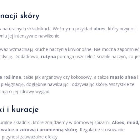
nacji skóry
 w naturalnych składnikach. Weźmy na przykład
aloes
, który przynosi
ia jej intensywne nawilżenie.
eważ wzmacniają kruche naczynia krwionośne. Nie można zapomnieć
kondycję. Dodatkowo,
rutyna
pomaga uszczelnić ścianki naczyń, co je
e roślinne
, takie jak arganowy czy kokosowy, a także
masło shea i
pielęgnację, dogłębnie nawilżając i odżywiając skórę. Wszystkie te
ają o jej zdrowy wygląd.
 i kuracje
uralne składniki, które znajdziemy w domowej spiżarni.
Aloes, miód,
 walce o zdrową i promienną skórę.
Regularne stosowanie
, przynosi zauważalne efekty.