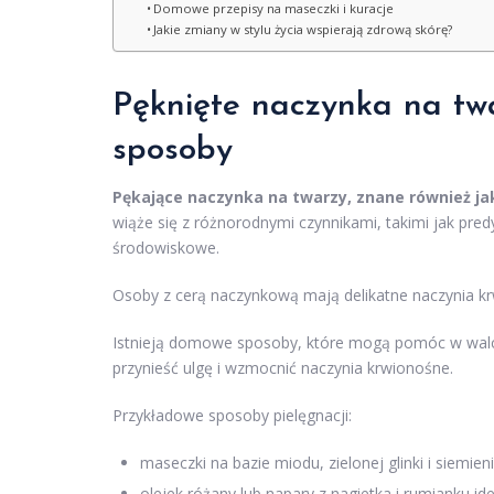
Domowe przepisy na maseczki i kuracje
Jakie zmiany w stylu życia wspierają zdrową skórę?
Pęknięte naczynka na tw
sposoby
Pękające naczynka na twarzy, znane również ja
wiąże się z różnorodnymi czynnikami, takimi jak pre
środowiskowe.
Osoby z cerą naczynkową mają delikatne naczynia kr
Istnieją domowe sposoby, które mogą pomóc w walc
przynieść ulgę i wzmocnić naczynia krwionośne.
Przykładowe sposoby pielęgnacji:
maseczki na bazie miodu, zielonej glinki i siemie
olejek różany lub napary z nagietka i rumianku i