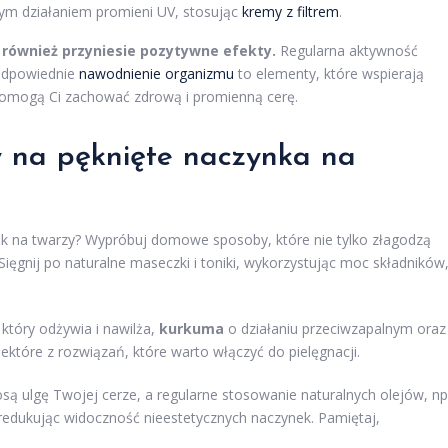
wym działaniem promieni UV, stosując
kremy z filtrem
.
również przyniesie pozytywne efekty.
Regularna aktywność
 odpowiednie
nawodnienie organizmu
to elementy, które wspierają
pomogą Ci zachować zdrową i promienną cerę.
 na pęknięte naczynka na
 na twarzy? Wypróbuj domowe sposoby, które nie tylko złagodzą
ięgnij po naturalne maseczki i toniki, wykorzystując moc składników
, który odżywia i nawilża,
kurkuma
o działaniu przeciwzapalnym oraz
niektóre z rozwiązań, które warto włączyć do pielęgnacji.
są ulgę Twojej cerze, a regularne stosowanie naturalnych olejów, np
redukując widoczność nieestetycznych naczynek. Pamiętaj,