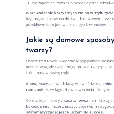
nie zapominaj również o ochronie przed szkodli
Wprowadzenie korzystnych zmian w stylu życia 
fizyczna, dostosowana do Twoich możliwości, oraz
prawidłowe funkcjonowanie naczyń krwionośnych i 
Jakie są domowe sposoby
twarzy?
Chcesz zredukować widoczność popękanych naczynek
podrażnienia, ale i wspomogą zdrowie Twojej skóry. S
które masz w zasięgu ręki.
Aloes
, znany ze swoich kojących właściwości,
miód
rumianek
, który łagodzi zaczerwienienia – to tylko 
Oprócz tego, napary z
kasztanowca i arniki
przynio
kokosowego
, może znacząco poprawić jej wygląd, 
systematyczność jest kluczem do sukcesu!