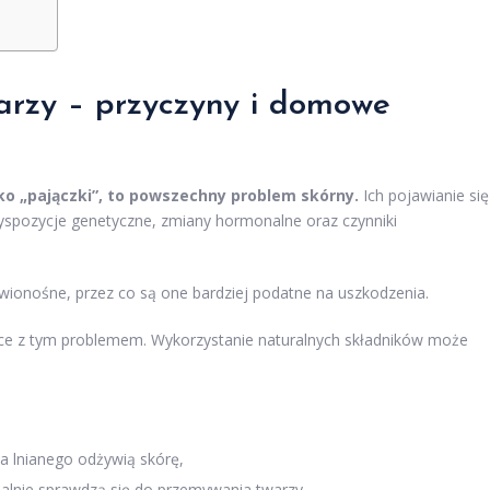
arzy – przyczyny i domowe
ko „pajączki”, to powszechny problem skórny.
Ich pojawianie się
dyspozycje genetyczne, zmiany hormonalne oraz czynniki
wionośne, przez co są one bardziej podatne na uszkodzenia.
e z tym problemem. Wykorzystanie naturalnych składników może
nia lnianego odżywią skórę,
dealnie sprawdzą się do przemywania twarzy,