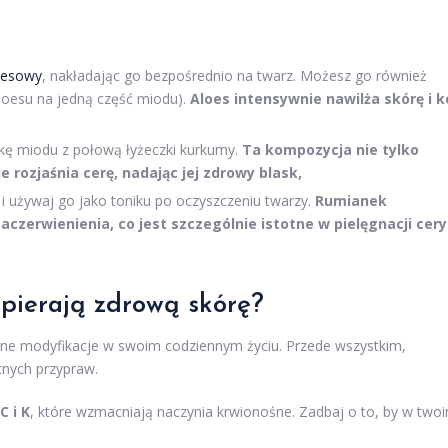
oesowy
, nakładając go bezpośrednio na twarz. Możesz go również
aloesu na jedną część miodu).
Aloes intensywnie nawilża skórę i k
kę miodu z połową łyżeczki kurkumy.
Ta kompozycja nie tylko
e rozjaśnia cerę, nadając jej zdrowy blask,
i używaj go jako toniku po oczyszczeniu twarzy.
Rumianek
aczerwienienia, co jest szczególnie istotne w pielęgnacji cery
spierają zdrową skórę?
wne modyfikacje w swoim codziennym życiu. Przede wszystkim,
tnych przypraw.
C i K
, które wzmacniają naczynia krwionośne. Zadbaj o to, by w two