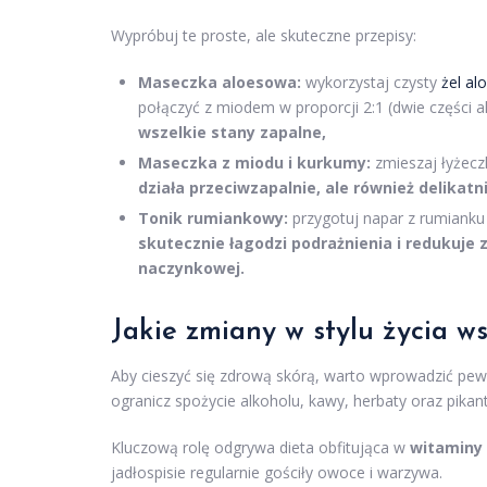
Wypróbuj te proste, ale skuteczne przepisy:
Maseczka aloesowa:
wykorzystaj czysty
żel al
połączyć z miodem w proporcji 2:1 (dwie części 
wszelkie stany zapalne,
Maseczka z miodu i kurkumy:
zmieszaj łyżecz
działa przeciwzapalnie, ale również delikatni
Tonik rumiankowy:
przygotuj napar z rumianku 
skutecznie łagodzi podrażnienia i redukuje z
naczynkowej.
Jakie zmiany w stylu życia w
Aby cieszyć się zdrową skórą, warto wprowadzić pe
ogranicz spożycie alkoholu, kawy, herbaty oraz pikan
Kluczową rolę odgrywa dieta obfitująca w
witaminy 
jadłospisie regularnie gościły owoce i warzywa.