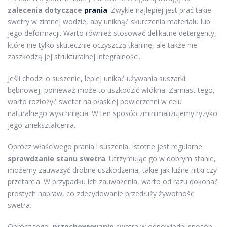
zalecenia dotyczące
prania
. Zwykle najlepiej jest prać takie
swetry w zimnej wodzie, aby uniknąć skurczenia materiału lub
jego deformacji. Warto również stosować delikatne detergenty,
które nie tylko skutecznie oczyszczą tkaninę, ale także nie
zaszkodzą jej strukturalnej integralności.
Jeśli chodzi o suszenie, lepiej unikać używania suszarki
bębnowej, ponieważ może to uszkodzić włókna. Zamiast tego,
warto rozłożyć sweter na płaskiej powierzchni w celu
naturalnego wyschnięcia. W ten sposób zminimalizujemy ryzyko
jego zniekształcenia.
Oprócz właściwego prania i suszenia, istotne jest regularne
sprawdzanie stanu swetra
. Utrzymując go w dobrym stanie,
możemy zauważyć drobne uszkodzenia, takie jak luźne nitki czy
przetarcia. W przypadku ich zauważenia, warto od razu dokonać
prostych napraw, co zdecydowanie przedłuży żywotność
swetra.
Oprócz tego,
przechowywanie
swetra w odpowiedni sposób