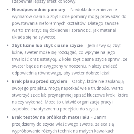
i zapewnia lepszy efekt końcowy.
Nieodpowiednie pomiary
– Niedokładne zmierzenie
wymiarów ciała lub zbyt luźne pomiary mogą prowadzić do
powstawania nieforemnych kształtów. Dlatego zawsze
warto zmierzyć się dokładnie i sprawdzić, jak materiał
układa się na sylwetce.
Zbyt luźne lub zbyt ciasne szycie
– Jeśli szwy są zbyt
luźne, sweter może się rozciągać, co wpłynie na jego
trwałość oraz estetykę. Z kolei zbyt ciasne szycie sprawi, że
sweter będzie niewygodny w noszeniu. Należy znaleźć
odpowiednią równowagę, aby sweter dobrze leżał.
Brak planu przed szyciem
– Osoby, które nie zaplanują
swojego projektu, mogą napotkać wiele trudności. Warto
stworzyć szkic lub przynajmniej spisać kluczowe kroki, które
należy wykonać. Może to ułatwić organizację pracy i
zapobiec chaotycznemu podejściu do szycia.
Brak testów na próbkach materiału
– Zanim
przejdziemy do szycia właściwego swetra, zaleca się
wypróbowanie różnych technik na małych kawałkach