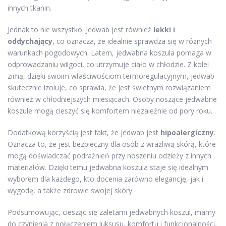
innych tkanin.
Jednak to nie wszystko. Jedwab jest również
lekki i
oddychający
, co oznacza, że idealnie sprawdza się w różnych
warunkach pogodowych. Latem, jedwabna koszula pomaga w
odprowadzaniu wilgoci, co utrzymuje ciało w chłodzie. Z kolei
zimą, dzięki swoim właściwościom termoregulacyjnym, jedwab
skutecznie izoluje, co sprawia, że jest świetnym rozwiązaniem
również w chłodniejszych miesiącach. Osoby noszące jedwabne
koszule mogą cieszyć się komfortem niezależnie od pory roku.
Dodatkową korzyścią jest fakt, że jedwab jest
hipoalergiczny
.
Oznacza to, że jest bezpieczny dla osób z wrażliwą skórą, które
mogą doświadczać podrażnień przy noszeniu odzieży z innych
materiałów. Dzięki temu jedwabna koszula staje się idealnym
wyborem dla każdego, kto docenia zarówno elegancję, jak i
wygodę, a także zdrowie swojej skóry.
Podsumowując, ciesząc się zaletami jedwabnych koszul, mamy
do czynienia z połączeniem luksusu, komfortu i funkcjonalności,