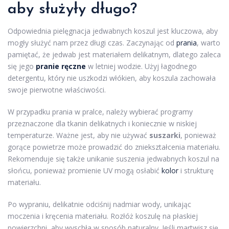
aby służyły długo?
Odpowiednia pielęgnacja jedwabnych koszul jest kluczowa, aby
mogły służyć nam przez długi czas. Zaczynając od
prania
, warto
pamiętać, że jedwab jest materiałem delikatnym, dlatego zaleca
się jego
pranie ręczne
w letniej wodzie. Użyj łagodnego
detergentu, który nie uszkodzi włókien, aby koszula zachowała
swoje pierwotne właściwości.
W przypadku prania w pralce, należy wybierać programy
przeznaczone dla tkanin delikatnych i koniecznie w niskiej
temperaturze. Ważne jest, aby nie używać
suszarki
, ponieważ
gorące powietrze może prowadzić do zniekształcenia materiału.
Rekomenduje się także unikanie suszenia jedwabnych koszul na
słońcu, ponieważ promienie UV mogą osłabić
kolor
i strukturę
materiału.
Po wypraniu, delikatnie odciśnij nadmiar wody, unikając
moczenia i kręcenia materiału. Rozłóż koszulę na płaskiej
powierzchni, aby wyschła w sposób naturalny. Jeśli martwisz się