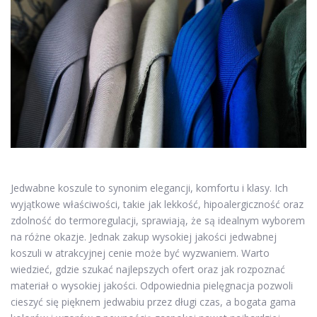
Jedwabne koszule to synonim elegancji, komfortu i klasy. Ich
wyjątkowe właściwości, takie jak lekkość, hipoalergiczność oraz
zdolność do termoregulacji, sprawiają, że są idealnym wyborem
na różne okazje. Jednak zakup wysokiej jakości jedwabnej
koszuli w atrakcyjnej cenie może być wyzwaniem. Warto
wiedzieć, gdzie szukać najlepszych ofert oraz jak rozpoznać
materiał o wysokiej jakości. Odpowiednia pielęgnacja pozwoli
cieszyć się pięknem jedwabiu przez długi czas, a bogata gama