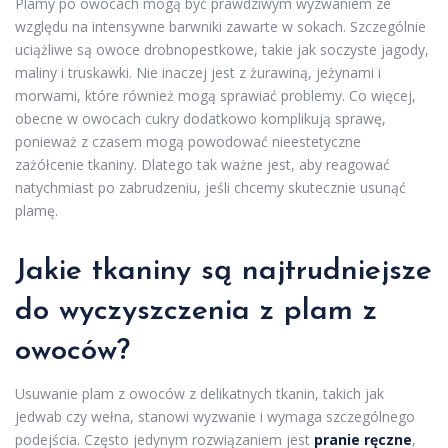
Plamy po owocach mogą być prawdziwym wyzwaniem ze
względu na intensywne barwniki zawarte w sokach. Szczególnie
uciążliwe są owoce drobnopestkowe, takie jak soczyste jagody,
maliny i truskawki. Nie inaczej jest z żurawiną, jeżynami i
morwami, które również mogą sprawiać problemy. Co więcej,
obecne w owocach cukry dodatkowo komplikują sprawę,
ponieważ z czasem mogą powodować nieestetyczne
zażółcenie tkaniny. Dlatego tak ważne jest, aby reagować
natychmiast po zabrudzeniu, jeśli chcemy skutecznie usunąć
plamę.
Jakie tkaniny są najtrudniejsze
do wyczyszczenia z plam z
owoców?
Usuwanie plam z owoców z delikatnych tkanin, takich jak
jedwab czy wełna, stanowi wyzwanie i wymaga szczególnego
podejścia. Często jedynym rozwiązaniem jest
pranie ręczne
,