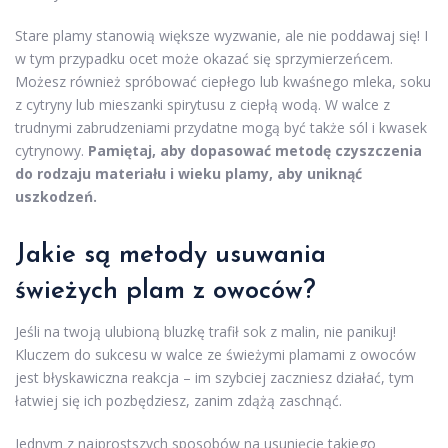
Stare plamy stanowią większe wyzwanie, ale nie poddawaj się! I
w tym przypadku ocet może okazać się sprzymierzeńcem.
Możesz również spróbować ciepłego lub kwaśnego mleka, soku
z cytryny lub mieszanki spirytusu z ciepłą wodą. W walce z
trudnymi zabrudzeniami przydatne mogą być także sól i kwasek
cytrynowy.
Pamiętaj, aby dopasować metodę czyszczenia
do rodzaju materiału i wieku plamy, aby uniknąć
uszkodzeń.
Jakie są metody usuwania
świeżych plam z owoców?
Jeśli na twoją ulubioną bluzkę trafił sok z malin, nie panikuj!
Kluczem do sukcesu w walce ze świeżymi plamami z owoców
jest błyskawiczna reakcja – im szybciej zaczniesz działać, tym
łatwiej się ich pozbędziesz, zanim zdążą zaschnąć.
Jednym z najprostszych sposobów na usunięcie takiego