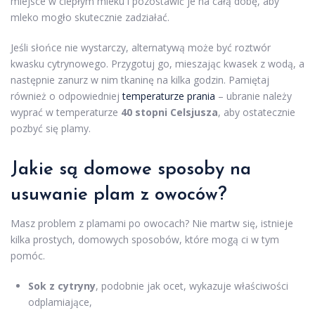
miejsce w ciepłym mleku i pozostawić je na całą dobę, aby
mleko mogło skutecznie zadziałać.
Jeśli słońce nie wystarczy, alternatywą może być roztwór
kwasku cytrynowego. Przygotuj go, mieszając kwasek z wodą, a
następnie zanurz w nim tkaninę na kilka godzin. Pamiętaj
również o odpowiedniej
temperaturze prania
– ubranie należy
wyprać w temperaturze
40 stopni Celsjusza
, aby ostatecznie
pozbyć się plamy.
Jakie są domowe sposoby na
usuwanie plam
z owoców?
Masz problem z plamami po owocach? Nie martw się, istnieje
kilka prostych, domowych sposobów, które mogą ci w tym
pomóc.
Sok z cytryny
, podobnie jak ocet, wykazuje właściwości
odplamiające,