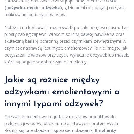
sprawdza się ona zwłaszcza w popularnej metodzie
OMO
(odżywka-mycie-odżywka)
, gdzie pełni rolę drugiej odżywki,
aplikowanej po umyciu włosów.
Nałóż ją na końcówki i rozprowadź po całej długości pasm. Ten
prosty zabieg zapewni włosom solidną dawkę nawilżenia oraz
skuteczną barierę ochronną przed czynnikami zewnętrznymi. A
czym tak naprawdę jest mycie emolientowe? To nic innego, jak
oczyszczanie włosów przy użyciu wyłącznie odżywek lub masek,
które są bogate w dobroczynne emolienty.
Jakie są różnice między
odżywkami emolientowymi a
innymi typami odżywek?
Odżywki emolientowe to jeden z rodzajów produktów do
pielęgnacji włosów, obok humektantowych i proteinowych.
Różnią się one składem i sposobem działania.
Emolienty