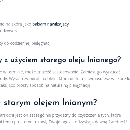
nio na skórę jako
balsam nawilżający
.
 odżywczą.
 do codziennej pielęgnacji.
y z użyciem starego oleju lnianego?
zcze w terminie, może znaleźć zastosowanie. Zamiast go wyrzucać,
ody. Wystarczy odrobina oleju, którą delikatnie wmasujesz w skórę l
kakująco prosty sposób na naturalną pielęgnację!
e starym olejem lnianym?
larskich! Jest on szczególnie przydatny do czyszczenia tych, które
ki temu prostemu trikowi, Twoje pędzle odzyskają dawną świetność i