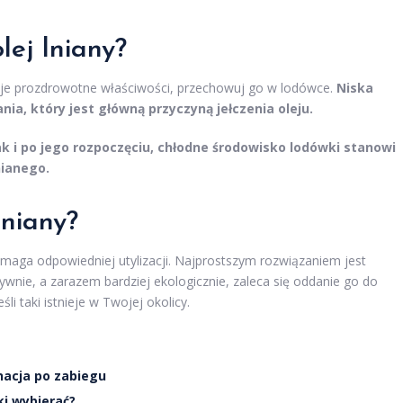
lej lniany?
swoje prozdrowotne właściwości, przechowuj go w lodówce.
Niska
ia, który jest główną przyczyną jełczenia oleju.
k i po jego rozpoczęciu, chłodne środowisko lodówki stanowi
nianego.
lniany?
 wymaga odpowiedniej utylizacji. Najprostszym rozwiązaniem jest
wnie, a zarazem bardziej ekologicznie, zaleca się oddanie go do
i taki istnieje w Twojej okolicy.
nacja po zabiegu
ki wybierać?