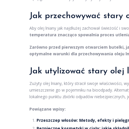
Jak przechowywać stary o
Aby olej lniany jak najdłużej zachował świeżość i 
temperatura znacząco spowalnia proces utlenian
Zarówno przed pierwszym otwarciem butelki, ja
optymalne warunki dla przechowywania oleju l
Jak utylizować stary olej 
Zużyty olej lniany, który stracił swoje właściwości,
umieszczenie go w pojemniku na bioodpady. Alternaty
lokalnego punktu zbiórki odpadów niebezpiecznych, jeśl
Powiązane wpisy:
Przeszczep włosów: Metody, efekty i pielęg
Bezpieczne kosmetyki w ciąży: jakie składni