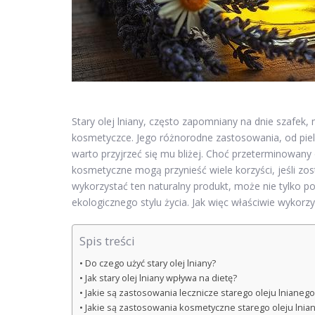
Stary olej lniany, często zapomniany na dnie szafe
kosmetyczce. Jego różnorodne zastosowania, od pielę
warto przyjrzeć się mu bliżej. Choć przeterminowany o
kosmetyczne mogą przynieść wiele korzyści, jeśli zos
wykorzystać ten naturalny produkt, może nie tylko p
ekologicznego stylu życia. Jak więc właściwie wykorzy
Spis treści
Do czego użyć stary olej lniany?
Jak stary olej lniany wpływa na dietę?
Jakie są zastosowania lecznicze starego oleju lnianego
Jakie są zastosowania kosmetyczne starego oleju lnia