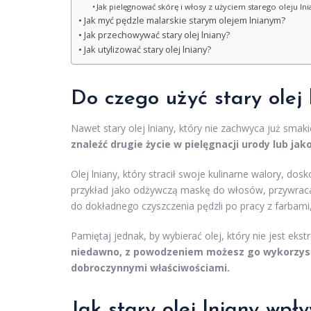
Jak pielęgnować skórę i włosy z użyciem starego oleju ln
Jak myć pędzle malarskie starym olejem lnianym?
Jak przechowywać stary olej lniany?
Jak utylizować stary olej lniany?
Do czego użyć stary olej 
Nawet stary olej lniany, który nie zachwyca już smak
znaleźć drugie życie w pielęgnacji urody lub ja
Olej lniany, który stracił swoje kulinarne walory, d
przykład jako odżywczą maskę do włosów, przywracają
do dokładnego czyszczenia pędzli po pracy z farbami
Pamiętaj jednak, by wybierać olej, który nie jest ek
niedawno, z powodzeniem możesz go wykorzysty
dobroczynnymi właściwościami.
Jak stary olej lniany wpł