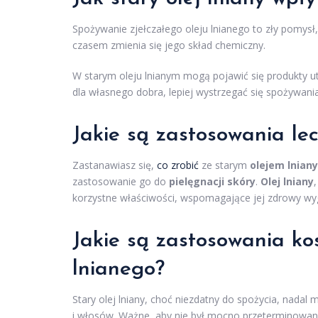
Spożywanie zjełczałego oleju lnianego to zły pomysł
czasem zmienia się jego skład chemiczny.
W starym oleju lnianym mogą pojawić się produkty ut
dla własnego dobra, lepiej wystrzegać się spożywan
Jakie są zastosowania lec
Zastanawiasz się,
co zrobić
ze starym
olejem lnian
zastosowanie go do
pielęgnacji skóry
.
Olej lniany
korzystne właściwości, wspomagające jej zdrowy wygl
Jakie są zastosowania ko
lnianego?
Stary olej lniany, choć niezdatny do spożycia, nada
i włosów. Ważne, aby nie był mocno przeterminowan