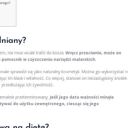
ianego?
lniany?
iem, nie musi wcale trafić do kosza.
Wręcz przeciwnie, może on
ko pomocnik w czyszczeniu narzędzi malarskich.
oskonale sprawdzi się jako naturalny kosmetyk. Można go wykorzystać 
c im blask i witalność. Co więcej, stanowi on niezastąpiony środek
, przedłużając ich żywotność.
stremalnie przeterminowany.
Jeśli jego data ważności minęła
wać do użytku zewnętrznego, ciesząc się jego
ywa na dietę?