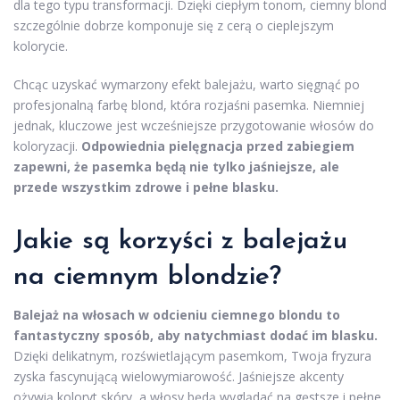
dla tego typu transformacji. Dzięki ciepłym tonom, ciemny blond
szczególnie dobrze komponuje się z cerą o cieplejszym
kolorycie.
Chcąc uzyskać wymarzony efekt balejażu, warto sięgnąć po
profesjonalną farbę blond, która rozjaśni pasemka. Niemniej
jednak, kluczowe jest wcześniejsze przygotowanie włosów do
koloryzacji.
Odpowiednia pielęgnacja przed zabiegiem
zapewni, że pasemka będą nie tylko jaśniejsze, ale
przede wszystkim zdrowe i pełne blasku.
Jakie są korzyści z balejażu
na ciemnym blondzie?
Balejaż na włosach w odcieniu ciemnego blondu to
fantastyczny sposób, aby natychmiast dodać im blasku.
Dzięki delikatnym, rozświetlającym pasemkom, Twoja fryzura
zyska fascynującą wielowymiarowość. Jaśniejsze akcenty
ożywią koloryt skóry, a włosy będą wyglądać na gęstsze i pełne