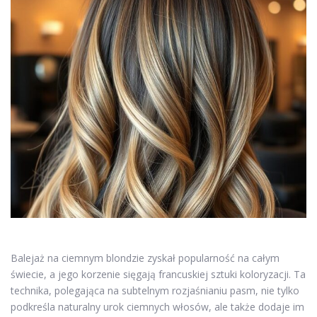
Balejaż na ciemnym blondzie zyskał popularność na całym
świecie, a jego korzenie sięgają francuskiej sztuki koloryzacji. Ta
technika, polegająca na subtelnym rozjaśnianiu pasm, nie tylko
podkreśla naturalny urok ciemnych włosów, ale także dodaje im