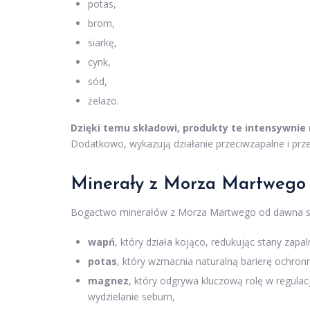
potas,
brom,
siarkę,
cynk,
sód,
żelazo.
Dzięki temu składowi, produkty te intensywnie r
Dodatkowo, wykazują działanie przeciwzapalne i prze
Minerały z Morza Martwego i
Bogactwo minerałów z Morza Martwego od dawna sły
wapń
, który działa kojąco, redukując stany zapa
potas
, który wzmacnia naturalną barierę ochronn
magnez
, który odgrywa kluczową rolę w regula
wydzielanie sebum,