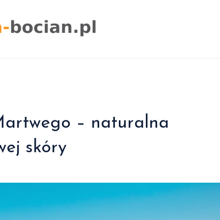
artwego – naturalna
wej skóry