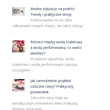
Modne stylizacje na podróż:
Trendy i praktyczne stroje
Podróżowanie to nie tylko
odkrywanie nowych miejsc, ale także okazja
…
Różnice między wodą toaletową
a wodą perfumowaną: co warto
wiedzieć?
W świecie zapachów, woda
toaletowa i woda perfumowana zajmują
szczególne …
Jak samodzielnie przykleić
sztuczne rzęsy? Praktyczny
przewodnik
Sztuczne rzęsy stały się
nieodłącznym elementem wielu makijaży,
dodając spojrzeniu …