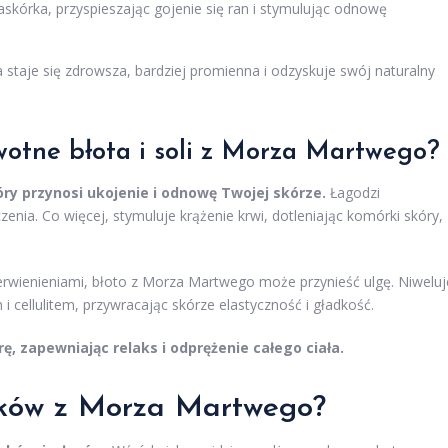
skórka, przyspieszając gojenie się ran i stymulując odnowę
 staje się zdrowsza, bardziej promienna i odzyskuje swój naturalny
wotne błota i soli z Morza Martwego?
ry przynosi ukojenie i odnowę Twojej skórze.
Łagodzi
enia. Co więcej, stymuluje krążenie krwi, dotleniając komórki skóry,
erwienieniami, błoto z Morza Martwego może przynieść ulgę. Niweluj
i cellulitem, przywracając skórze elastyczność i gładkość.
, zapewniając relaks i odprężenie całego ciała.
yków z Morza Martwego?