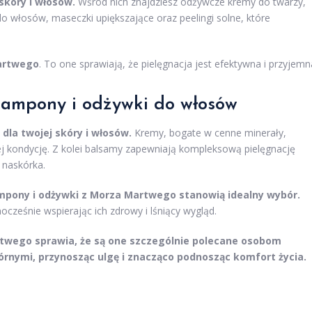
kóry i włosów.
Wśród nich znajdziesz odżywcze kremy do twarzy,
o włosów, maseczki upiększające oraz peelingi solne, które
artwego
. To one sprawiają, że pielęgnacja jest efektywna i przyjemn
zampony i odżywki do włosów
la twojej skóry i włosów.
Kremy, bogate w cenne minerały,
ej kondycję. Z kolei balsamy zapewniają kompleksową pielęgnację
 naskórka.
mpony i odżywki z Morza Martwego stanowią idealny wybór.
ocześnie wspierając ich zdrowy i lśniący wygląd.
wego sprawia, że są one szczególnie polecane osobom
rnymi, przynosząc ulgę i znacząco podnosząc komfort życia.