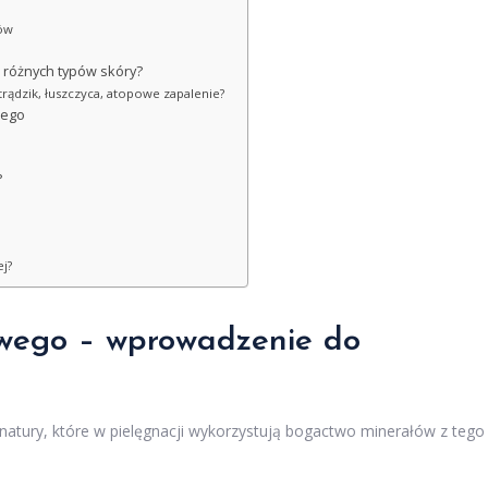
sów
 różnych typów skóry?
rądzik, łuszczyca, atopowe zapalenie?
wego
?
j?
wego – wprowadzenie do
natury, które w pielęgnacji wykorzystują bogactwo minerałów z tego