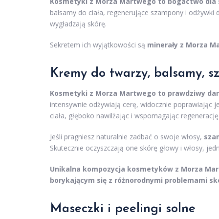
Kosmetyki z Morza Martwego to bogactwo dla s
balsamy do ciała, regenerujące szampony i odżywki d
wygładzają skórę.
Sekretem ich wyjątkowości są
minerały z Morza M
Kremy do twarzy, balsamy, s
Kosmetyki z Morza Martwego to prawdziwy dar d
intensywnie odżywiają cerę, widocznie poprawiając j
ciała, głęboko nawilżając i wspomagając regenerację
Jeśli pragniesz naturalnie zadbać o swoje włosy,
sza
Skutecznie oczyszczają one skórę głowy i włosy, jedn
Unikalna kompozycja kosmetyków z Morza Mart
borykającym się z różnorodnymi problemami skó
Maseczki i peelingi solne