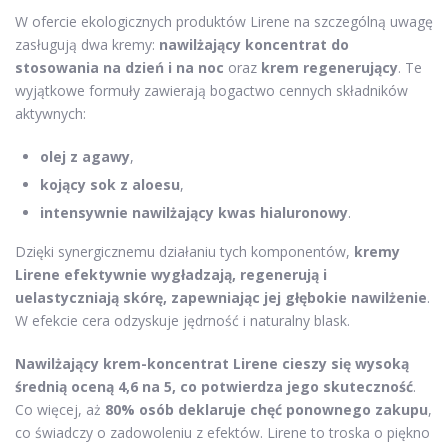
W ofercie ekologicznych produktów Lirene na szczególną uwagę
zasługują dwa kremy:
nawilżający koncentrat do
stosowania na dzień i na noc
oraz
krem regenerujący
. Te
wyjątkowe formuły zawierają bogactwo cennych składników
aktywnych:
olej z agawy
,
kojący sok z aloesu
,
intensywnie nawilżający kwas hialuronowy
.
Dzięki synergicznemu działaniu tych komponentów,
kremy
Lirene efektywnie wygładzają, regenerują i
uelastyczniają skórę, zapewniając jej głębokie nawilżenie
.
W efekcie cera odzyskuje jędrność i naturalny blask.
Nawilżający krem-koncentrat Lirene cieszy się wysoką
średnią oceną 4,6 na 5, co potwierdza jego skuteczność
.
Co więcej, aż
80% osób deklaruje chęć ponownego zakupu
,
co świadczy o zadowoleniu z efektów. Lirene to troska o piękno