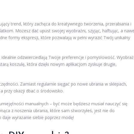
nujący trend, który zachęca do kreatywnego tworzenia, przerabiania i
tkom. Możesz dać upust swojej wyobraźni, szyjąc, haftując, a naw
dne formy ekspresji, które pozwalają w pełni wyrazić Twój unikalny
 idealnie odzwierciedlają Twoje preferencje i pomysłowość. Wyobraź
tarą koszulę, która dzięki nowym aplikacjom zyskuje drugie,
zędności. Zamiast regularnie sięgać po nowe ubrania w sklepach,
 a przy okazji dbać o środowisko.
miejętności manualnych – być może będziesz musiał nauczyć się
ynąca z noszenia ubrania, które sam stworzyłeś, jest nie do
ści daje wyrażanie siebie poprzez modę!