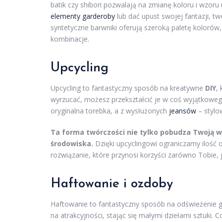
batik czy shibori pozwalają na zmianę koloru i wzo
elementy garderoby
lub dać upust swojej fantazji, t
syntetyczne barwniki oferują szeroką paletę koloró
kombinacje.
Upcycling
Upcycling to fantastyczny sposób na kreatywne
DIY
,
wyrzucać, możesz przekształcić je w coś wyjątkowego
oryginalna torebka, a z wysłużonych
jeansów
– stylo
Ta forma twórczości nie tylko pobudza Twoją w
środowiska.
Dzięki upcyclingowi ograniczamy ilość
rozwiązanie, które przynosi korzyści zarówno Tobie, j
Haftowanie i ozdoby
Haftowanie to fantastyczny sposób na odświeżenie ga
na atrakcyjności, stając się małymi dziełami sztuki. 