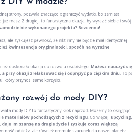
e z DIY w modzie?
nej strony, pozwala znacząco ograniczyć wydatki, bo zamiast
już masz. Z drugiej, to fantastyczna okazja, by wyrazić siebie i swój
z samodzielnie wykonanego projektu? Bezcenna!
sz, ale zyskujesz pewność, że nikt inny nie będzie miał identycznej
ież kwintesencja oryginalności, sposób na wyraźne
również doskonała okazja do rozwoju osobistego.
Możesz nauczyć się
a przy okazji zrelaksować się i odprężyć po ciężkim dniu.
To p
, który przynosi same korzyści.
ażony rozwój do mody DIY?
iata mody DIY to fantastyczny krok naprzód. Możemy to osiągnąć
nie
materiałów pochodzących z recyklingu
. Co więcej,
upcycling
, daje im szansę na drugie życie i zyskuje coraz większą
ywotność odzieży, ale również promuje szacunek dla naszej planety.