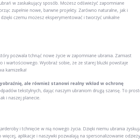
ru ubrań w zaskakujący sposób. Możesz odświeżyć zapomniane
worząc zupełnie nowe, barwne projekty. Zarówno naturalne, jak i
w, dzięki czemu możesz eksperymentować i tworzyć unikalne
 który pozwala tchnąć nowe życie w zapomniane ubrania. Zamiast
 i wartościowego. Wyobraź sobie, że ze starej bluzki powstaje
wa kamizelka!
yobraźnię, ale również stanowi realny wkład w ochronę
 odpadów tekstylnych, dając naszym ubraniom drugą szansę. To prost
ak i naszej planecie.
rderoby i tchnięcie w nią nowego życia. Dzięki niemu ubrania zyskuj
Co więcej, aplikacje i naszywki pozwalają na spersonalizowanie odzieży