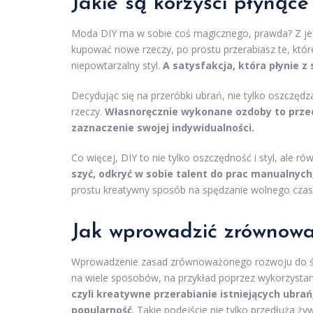
Jakie są korzyści płynąc
Moda DIY ma w sobie coś magicznego, prawda? Z jed
kupować nowe rzeczy, po prostu przerabiasz te, które 
niepowtarzalny styl.
A satysfakcja, która płynie 
Decydując się na przeróbki ubrań, nie tylko oszczędza
rzeczy.
Własnoręcznie wykonane ozdoby to przec
zaznaczenie swojej indywidualności.
Co więcej, DIY to nie tylko oszczędność i styl, ale 
szyć, odkryć w sobie talent do prac manualnych, 
prostu kreatywny sposób na spędzanie wolnego czasu
Jak wprowadzić zrównow
Wprowadzenie zasad zrównoważonego rozwoju do św
na wiele sposobów, na przykład poprzez wykorzysta
czyli kreatywne przerabianie istniejących ubrań
popularność
. Takie podejście nie tylko przedłuża ż