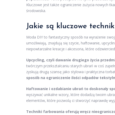
Kluczowe jest także ograniczenie zużycia nowych tk
środowiska.
Jakie są kluczowe techni
Moda DIY to fantastyczny sposób na wyrażenie swoje
umożliwiają, znajdują się szycie, haftowanie, upcy
niepowtarzalne kreacje i akcesoria, które odzwierciedl
Upcycling, czyli dawanie drugiego życia przedm
twórczym przekształcaniu starych ubrań w coś zupeł
zyskują drugą szansę jako stylowa i praktyczna torb
sposób na ograniczenie ilości odpadów tekstyl
Haftowanie i ozdabianie ubrań to doskonały spo
wyszywać unikalne wzory, które dodadzą twoim ubraniom
elementów, które pozwolą ci stworzyć naprawdę wyją
Techniki farbowania oferują wręcz nieograniczo