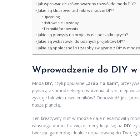
Jak wprowadzić zrównoważony rozwój do mody DIY?
Jakie są kluczowe techniki w modzie DIY?
Upcycling
Haftowanie i ozdoby
Techniki farbowania
Jakie są pomysły na projekty dla początkujących?
Jakie są wskazówki do udanych projektów DIY?
Jakie są społeczności i zasoby związane z DIY w modzi
Wprowadzenie do DIY w
Moda
DIY
, czyli popularne
„Zrób To Sam”
, przeżywa
płynącą z samodzielnego tworzenia ubrań, niepowta
zyskuje tak wielu zwolenników? Odpowiedź jest prost
naszą planetę.
Ten kreatywny nurt w modzie daje niesamowitą możl
własnego domu. Co więcej, decydując się na
DIY
, zy
tworząc garderobę idealnie dopasowaną do Twojego 