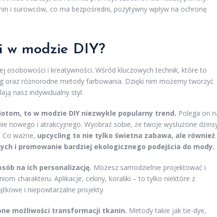
anin i surowców, co ma bezpośredni, pozytywny wpływ na ochronę
ki w modzie DIY?
j osobowości i kreatywności. Wśród kluczowych technik, które to
cling oraz różnorodne metody farbowania. Dzięki nim możemy tworzyć
ają nasz indywidualny styl.
iotom, to w modzie DIY niezwykle popularny trend.
Polega on n
nie nowego i atrakcyjnego. Wyobraź sobie, że twoje wysłużone dżins
a! Co ważne,
upcycling to nie tylko świetna zabawa, ale również
nych i promowanie bardziej ekologicznego podejścia do mody.
sób na ich personalizację.
Możesz samodzielnie projektować i
 charakteru. Aplikacje, cekiny, koraliki – to tylko niektóre z
tkowe i niepowtarzalne projekty.
ne możliwości transformacji tkanin.
Metody takie jak tie-dye,