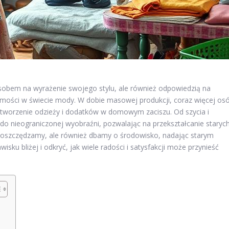
posobem na wyrażenie swojego stylu, ale również odpowiedzią na
omości w świecie mody. W dobie masowej produkcji, coraz więcej os
e tworzenie odzieży i dodatków w domowym zaciszu. Od szycia i
i do nieograniczonej wyobraźni, pozwalając na przekształcanie staryc
o oszczędzamy, ale również dbamy o środowisko, nadając starym
isku bliżej i odkryć, jak wiele radości i satysfakcji może przynieść