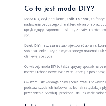
Co to jest moda DIY?
Moda
DIY
, czyli popularne
„Zrób To Sam”
, to fascy
nadawania osobistego charakteru ubraniom oraz doda
upcyklingując zapomniane skarby z szafy. To różnoro
styl.
Dzięki
DIY
masz szansę zaprojektować ubrania, które
sobie sukienkę uszytą z wymarzonego materiału lub s
olśniewające życie.
Co więcej, moda
DIY
to także sprytny sposób na oszc
możesz tchnąć nowe życie w te, które już posiadasz,
Owszem,
DIY
wymaga poświęcenia czasu i pewnych u
podstaw szycia lub haftowania. Jednak satysfakcja pł
przecenienia. Spróbuj i przekonaj się, jak wiele rado