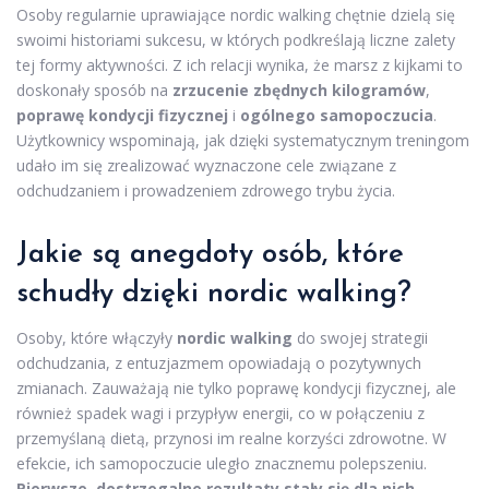
Osoby regularnie uprawiające nordic walking chętnie dzielą się
swoimi historiami sukcesu, w których podkreślają liczne zalety
tej formy aktywności. Z ich relacji wynika, że marsz z kijkami to
doskonały sposób na
zrzucenie zbędnych kilogramów
,
poprawę kondycji fizycznej
i
ogólnego samopoczucia
.
Użytkownicy wspominają, jak dzięki systematycznym treningom
udało im się zrealizować wyznaczone cele związane z
odchudzaniem i prowadzeniem zdrowego trybu życia.
Jakie są anegdoty osób, które
schudły dzięki nordic walking?
Osoby, które włączyły
nordic walking
do swojej strategii
odchudzania, z entuzjazmem opowiadają o pozytywnych
zmianach. Zauważają nie tylko poprawę kondycji fizycznej, ale
również spadek wagi i przypływ energii, co w połączeniu z
przemyślaną dietą, przynosi im realne korzyści zdrowotne. W
efekcie, ich samopoczucie uległo znacznemu polepszeniu.
Pierwsze, dostrzegalne rezultaty stały się dla nich