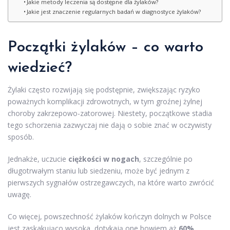
Jakie metody leczenia są dostępne dla żylaków?
Jakie jest znaczenie regularnych badań w diagnostyce żylaków?
Początki żylaków – co warto
wiedzieć?
Żylaki często rozwijają się podstępnie, zwiększając ryzyko
poważnych komplikacji zdrowotnych, w tym groźnej żylnej
choroby zakrzepowo-zatorowej. Niestety, początkowe stadia
tego schorzenia zazwyczaj nie dają o sobie znać w oczywisty
sposób.
Jednakże, uczucie
ciężkości w nogach
, szczególnie po
długotrwałym staniu lub siedzeniu, może być jednym z
pierwszych sygnałów ostrzegawczych, na które warto zwrócić
uwagę.
Co więcej, powszechność żylaków kończyn dolnych w Polsce
jest zaskakująco wysoka, dotykają one bowiem aż
60%