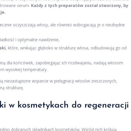
ntrowane serum.
Każdy z tych preparatów został stworzony, by
je.
tecznie oczyszczają włosy, ale również wzbogacają je o niezbędne
ładkość i optymalne nawilżenie,
ski
, które, wnikając głęboko w strukturę włosa, odbudowują go od
nną dla końcówek, zapobiegając ich rozdwajaniu, nadają włosom
iem wysokiej temperatury.
wią niezastąpione wsparcie w pielęgnacji włosów zniszczonych,
ną strukturę.
iki w kosmetykach
do regeneracji
ednio dobranych składnikach kosmetyków. Wśród nich królują