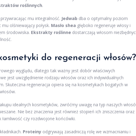
straktów roślinnych
.
przywracając mu integralność.
Jedwab
dba o optymalny poziom
c mu olśniewający połysk.
Masło shea
głęboko regeneruje włosy i
wem środowiska.
Ekstrakty roślinne
dostarczają włosom niezbędnyc
lność.
kosmetyki do regeneracji włosów?
rowego wyglądu, dlatego tak ważny jest dobór właściwych
we jest uwzględnienie rodzaju włosów oraz ich indywidualnych
ym. Skuteczna regeneracja opiera się na kosmetykach bogatych w
 włosów.
as zakupu idealnych kosmetyków, zwróćmy uwagę na typ naszych włos
ieszane. Nie bez znaczenia jest również stopień ich zniszczenia oraz
ak łamliwość czy rozdwojone końcówki.
składnikach.
Proteiny
odgrywają zasadniczą rolę we wzmacnianiu i