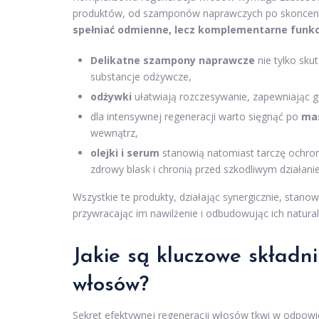
produktów, od szamponów naprawczych po skonce
spełniać odmienne, lecz komplementarne funkc
Delikatne szampony naprawcze
nie tylko sku
substancje odżywcze,
odżywki
ułatwiają rozczesywanie, zapewniając g
dla intensywnej regeneracji warto sięgnąć po
ma
wewnątrz,
olejki i serum
stanowią natomiast tarczę ochro
zdrowy blask i chronią przed szkodliwym działan
Wszystkie te produkty, działając synergicznie, stano
przywracając im nawilżenie i odbudowując ich natural
Jakie są kluczowe
składn
włosów?
Sekret efektywnej regeneracji włosów tkwi w odpowi