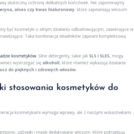
wią skuteczną ochronę delikatnych końcówek. Nie zapominajmy
ceryna, aloes czy kwas hialuronowy
, które zapewniają włosom
ny być kosmetyki o silnym działaniu odbudowującym, zawierające w
iki nawilżające. Taka kombinacja składników zapewni kompleksową
ładzie kosmetyków
. Silne detergenty, takie jak
SLS i SLES
, mogą
ównież wystrzegać się
alkoholi
, które również wykazują działanie
cz do pięknych i zdrowych włosów.
yki stosowania kosmetyków do
eneracja kosmetykami wymaga wprawy, ale z naszymi wskazówkami
zampony, odżywki i maski dedykowane włosom, które potrzebują