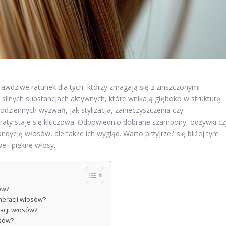
awdziwe ratunek dla tych, którzy zmagają się z zniszczonymi
 silnych substancjach aktywnych, które wnikają głęboko w strukturę
odziennych wyzwań, jak stylizacja, zanieczyszczenia czy
araty staje się kluczowa. Odpowiednio dobrane szampony, odżywki cz
ondycję włosów, ale także ich wygląd. Warto przyjrzeć się bliżej tym
e i piękne włosy.
ów?
neracji włosów?
acji włosów?
osów?