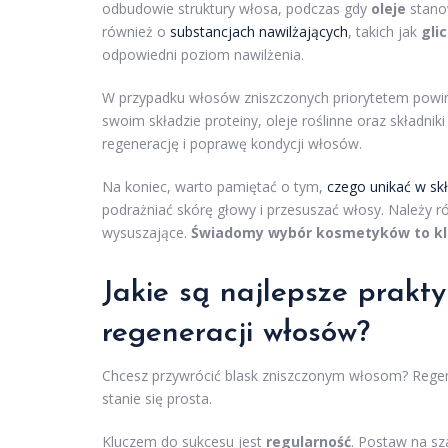
odbudowie struktury włosa, podczas gdy
oleje
stano
również o
substancjach nawilżających
, takich jak
gli
odpowiedni poziom nawilżenia.
W przypadku włosów zniszczonych priorytetem powin
swoim składzie proteiny, oleje roślinne oraz składn
regenerację i poprawę kondycji włosów.
Na koniec, warto pamiętać o tym,
czego unikać w sk
podrażniać skórę głowy i przesuszać włosy. Należy r
wysuszające.
Świadomy wybór kosmetyków to klu
Jakie są najlepsze prakt
regeneracji włosów?
Chcesz przywrócić blask zniszczonym włosom? Reg
stanie się prosta.
Kluczem do sukcesu jest
regularność
. Postaw na s