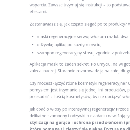
wsparcia. Zawsze trzymaj się instrukcji – to podstaw
efektami.
Zastanawiasz się, jak często sięgać po te produkty? 
maski regeneracyjne serwuj włosom raz lub dwa 
odżywkę aplikuj po każdym myciu,
szampon regeneracyjny stosuj zgodnie z potrzeb
Aplikacja maski to żaden sekret. Po umyciu, na wilg
zaleca inaczej. Starannie rozprowadź ją na całej dług
Czy możesz łączyć różne kosmetyki regeneracyjne? O
pomysłem jest trzymanie się jednej linii produktów, p
przesadzić z ilością kosmetyków, by nie obciążyć wł
Jak dbać o włosy po intensywnej regeneracji? Przede 
delikatne szampony i odżywki o działaniu nawilżając
stylizacji na gorąco i ochrona przed słońcem (
które pomogą Ci cieszyć się piękną fryzurą na dł