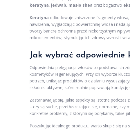
keratyna
,
jedwab
,
masło shea
oraz bogactwo
ek
Keratyna
odbudowuje zniszczone fragmenty włosa, 
nawilżenia, wygładzając powierzchnię włosa i nadają
tworzy barierę ochronną przed niekorzystnym wpły
mikroelementów, stymulując ich zdrowy wzrost i wita
Jak wybrać odpowiednie 
Odpowiednia pielęgnacja włosów to podstawa ich zd
kosmetyków regenerujących. Przy ich wyborze kluczo
potrzeb, unikając produktów o działaniu wysuszając
składniki aktywne, które realnie poprawiają kondycję
Zastanawiając się, jakie aspekty są istotne podcz
– czy są suche, przetłuszczające się, normalne, czy m
konkretne problemy, z którymi się borykamy, takie j
Poszukując idealnego produktu, warto skupić się na 