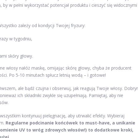
a, by w pełni wykorzystać potencjał produktu i cieszyć się widocznymi
Wszystko zależy od kondycji Twojej fryzury:
razy w tygodniu,
ami skóry głowy.
otne włosy nałóż maskę, omijając skórę głowy, chyba że producent
ości. Po 5-10 minutach spłucz letnią wodą – i gotowe!
wszem, ale bądź czujna i obserwuj, jak reagują Twoje włosy. Dobr
onieważ ich składniki zwykle się uzupełniają. Pamiętaj, aby nie
osów.
wszystkim kontynuuj pielęgnację, aby utrwalić efekty. Wybieraj
ym.
Regularne podcinanie końcówek to must-have, a unikanie
promienie UV to wróg zdrowych włosów!) to dodatkowe kroki,
użej.