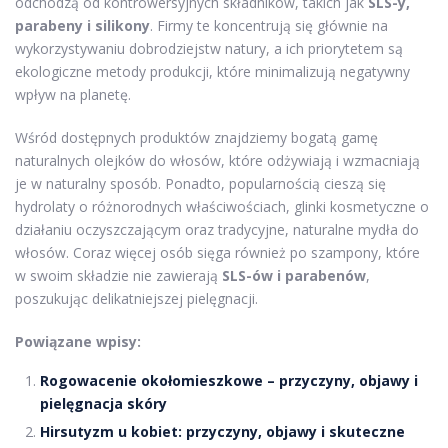
odchodzą od kontrowersyjnych składników, takich jak
SLS-y,
parabeny i silikony
. Firmy te koncentrują się głównie na
wykorzystywaniu dobrodziejstw natury, a ich priorytetem są
ekologiczne metody produkcji, które minimalizują negatywny
wpływ na planetę.
Wśród dostępnych produktów znajdziemy bogatą gamę
naturalnych olejków do włosów, które odżywiają i wzmacniają
je w naturalny sposób. Ponadto, popularnością cieszą się
hydrolaty o różnorodnych właściwościach, glinki kosmetyczne o
działaniu oczyszczającym oraz tradycyjne, naturalne mydła do
włosów. Coraz więcej osób sięga również po szampony, które
w swoim składzie nie zawierają
SLS-ów i parabenów
,
poszukując delikatniejszej pielęgnacji.
Powiązane wpisy:
Rogowacenie okołomieszkowe – przyczyny, objawy i
pielęgnacja skóry
Hirsutyzm u kobiet: przyczyny, objawy i skuteczne