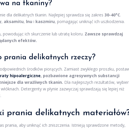
ywa na tkaniny?
ie dla delikatnych tkanin. Najlepiej sprawdza się zakres
30-40°C
.
y
,
aksamitu
,
lnu
i
kaszmiru
, pomagając uniknąć ich uszkodzenia.
powodując ich skurczenie lub utratę koloru.
Zawsze sprawdzaj
ożądanych efektów.
 prania delikatnych rzeczy?
ie odpowiednich środków piorących. Zamiast zwykłego proszku, posta
raty hipoalergiczne
, pozbawione agresywnych substancji
niejsze dla wrażliwych tkanin.
Dla najlepszych rezultatów, wybier
włóknach. Detergenty w płynie zazwyczaj sprawdzają się lepiej niż
.
ki prania delikatnych materiałów
s prania, aby uniknąć ich zniszczenia. Istnieją sprawdzone metody,