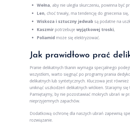
Wełna
, aby nie uległa skurczeniu, powinna być 
Len
, choć trwały, ma tendencję do gniecenia si
Wiskoza i sztuczny jedwab
są podatne na usz
Kaszmir
potrzebuje
wyjątkowej troski
,
Poliamid
może się elektryzować.
Jak prawidłowo prać deli
Pranie delikatnych tkanin wymaga specjalnego podejśc
wszystkim, warto sięgnąć po programy prania dedyk
delikatnych lub syntetycznych. Kluczowa jest równie
uniknąć uszkodzeń delikatnych włókien. Starajmy się
Pamiętajmy, by nie pozostawiać mokrych ubrań w pr
nieprzyjemnych zapachów.
Dodatkową ochronę dla naszych ubrań zapewnią specj
rozwiązanie.