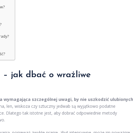
ów?
?
rady?
ść?
n – jak dbać o wrażliwe
ka wymagająca szczególnej uwagi, by nie uszkodzić ulubionyc
łna, len, wiskoza czy sztuczny jedwab są wyjątkowo podatne
ce. Dlatego tak istotne jest, aby dobrać odpowiednie metody
wo.
owania, ponieważ zwykłe pranie, zbyt intensywne, może im poważnie