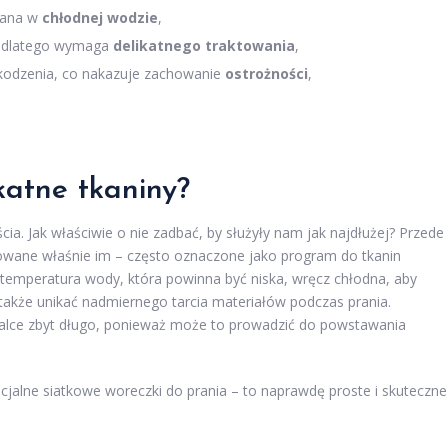
prana w
chłodnej wodzie
,
ę, dlatego wymaga
delikatnego traktowania
,
kodzenia, co nakazuje zachowanie
ostrożności
,
katne tkaniny?
ia. Jak właściwie o nie zadbać, by służyły nam jak najdłużej? Przede
owane właśnie im – często oznaczone jako program do tkanin
ż temperatura wody, która powinna być niska, wręcz chłodna, aby
 także unikać nadmiernego tarcia materiałów podczas prania.
alce zbyt długo, ponieważ może to prowadzić do powstawania
alne siatkowe woreczki do prania – to naprawdę proste i skuteczne