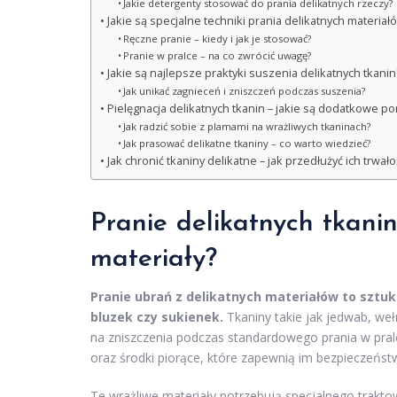
Jakie detergenty stosować do prania delikatnych rzeczy?
Jakie są specjalne techniki prania delikatnych materiał
Ręczne pranie – kiedy i jak je stosować?
Pranie w pralce – na co zwrócić uwagę?
Jakie są najlepsze praktyki suszenia delikatnych tkanin
Jak unikać zagnieceń i zniszczeń podczas suszenia?
Pielęgnacja delikatnych tkanin – jakie są dodatkowe po
Jak radzić sobie z plamami na wrażliwych tkaninach?
Jak prasować delikatne tkaniny – co warto wiedzieć?
Jak chronić tkaniny delikatne – jak przedłużyć ich trwało
Pranie delikatnych tkani
materiały?
Pranie ubrań z delikatnych materiałów to sztu
bluzek czy sukienek.
Tkaniny takie jak jedwab, we
na zniszczenia podczas standardowego prania w pral
oraz środki piorące, które zapewnią im bezpieczeńst
Te wrażliwe materiały potrzebują specjalnego trakt