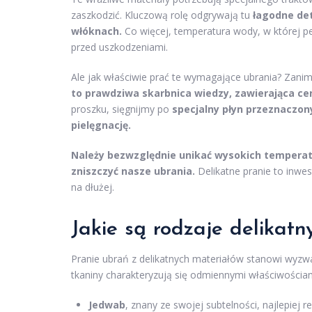
zaszkodzić. Kluczową rolę odgrywają tu
łagodne det
włóknach.
Co więcej, temperatura wody, w której p
przed uszkodzeniami.
Ale jak właściwie prać te wymagające ubrania? Zani
to prawdziwa skarbnica wiedzy, zawierająca c
proszku, sięgnijmy po
specjalny płyn przeznaczon
pielęgnację.
Należy bezwzględnie unikać wysokich temperat
zniszczyć nasze ubrania.
Delikatne pranie to inwe
na dłużej.
Jakie są rodzaje delikatn
Pranie ubrań z delikatnych materiałów stanowi wyzw
tkaniny charakteryzują się odmiennymi właściwościam
Jedwab
, znany ze swojej subtelności, najlepiej 