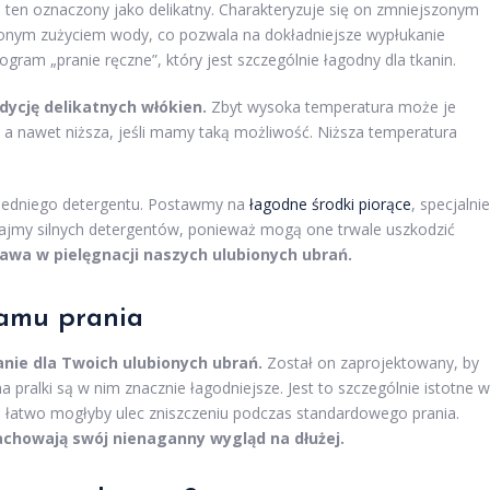
 ten oznaczony jako delikatny. Charakteryzuje się on zmniejszonym
onym zużyciem wody, co pozwala na dokładniejsze wypłukanie
am „pranie ręczne”, który jest szczególnie łagodny dla tkanin.
ycję delikatnych włókien.
Zbyt wysoka temperatura może je
, a nawet niższa, jeśli mamy taką możliwość. Niższa temperatura
wiedniego detergentu. Postawmy na
łagodne środki piorące
, specjalnie
kajmy silnych detergentów, ponieważ mogą one trwale uszkodzić
awa w pielęgnacji naszych ulubionych ubrań.
amu prania
nie dla Twoich ulubionych ubrań.
Został on zaprojektowany, by
pralki są w nim znacznie łagodniejsze. Jest to szczególnie istotne w
óre łatwo mogłyby ulec zniszczeniu podczas standardowego prania.
achowają swój nienaganny wygląd na dłużej.