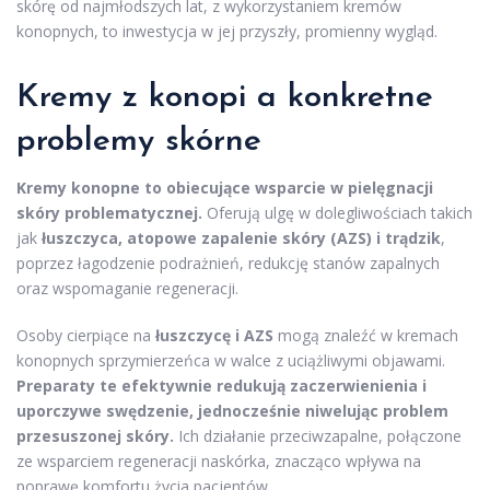
skórę od najmłodszych lat, z wykorzystaniem kremów
konopnych, to inwestycja w jej przyszły, promienny wygląd.
Kremy z konopi a konkretne
problemy skórne
Kremy konopne to obiecujące wsparcie w pielęgnacji
skóry problematycznej.
Oferują ulgę w dolegliwościach takich
jak
łuszczyca, atopowe zapalenie skóry (AZS) i trądzik
,
poprzez łagodzenie podrażnień, redukcję stanów zapalnych
oraz wspomaganie regeneracji.
Osoby cierpiące na
łuszczycę i AZS
mogą znaleźć w kremach
konopnych sprzymierzeńca w walce z uciążliwymi objawami.
Preparaty te efektywnie redukują zaczerwienienia i
uporczywe swędzenie, jednocześnie niwelując problem
przesuszonej skóry.
Ich działanie przeciwzapalne, połączone
ze wsparciem regeneracji naskórka, znacząco wpływa na
poprawę komfortu życia pacjentów.