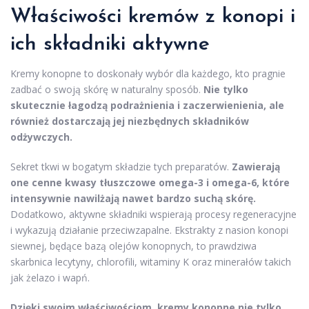
Właściwości kremów z konopi i
ich składniki aktywne
Kremy konopne to doskonały wybór dla każdego, kto pragnie
zadbać o swoją skórę w naturalny sposób.
Nie tylko
skutecznie łagodzą podrażnienia i zaczerwienienia, ale
również dostarczają jej niezbędnych składników
odżywczych.
Sekret tkwi w bogatym składzie tych preparatów.
Zawierają
one cenne kwasy tłuszczowe omega-3 i omega-6, które
intensywnie nawilżają nawet bardzo suchą skórę.
Dodatkowo, aktywne składniki wspierają procesy regeneracyjne
i wykazują działanie przeciwzapalne. Ekstrakty z nasion konopi
siewnej, będące bazą olejów konopnych, to prawdziwa
skarbnica lecytyny, chlorofili, witaminy K oraz minerałów takich
jak żelazo i wapń.
Dzięki swoim właściwościom, kremy konopne nie tylko