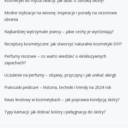
Kosmetyki do mycia twarzy: Jak dbać o zdrową skórę?
Modne stylizacje na wiosnę: Inspiracje i porady na sezonowe
ubrania
Najbardziej wytrzymałe jeansy – jakie cechy je wyróżniają?
Receptury kosmetyczne: jak stworzyć naturalne kosmetyki DIY?
Perfumy niszowe – co warto wiedzieć o ekskluzywnych
zapachach?
Uczulenie na perfumy – objawy, przyczyny i jak unikać alergii
Francuski pedicure – historia, techniki i trendy na 2024 rok
Kwas linolowy w kosmetykach – jak poprawia kondycję skóry?
Typy karnacji: jak dobrać kolory i pielęgnację do skóry?