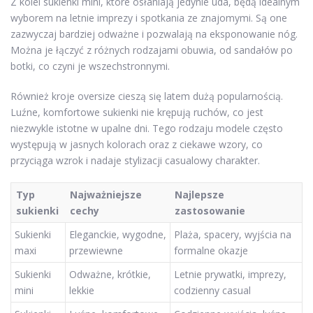
Z kolei sukienki mini, które osłaniają jedynie uda, będą idealnym
wyborem na letnie imprezy i spotkania ze znajomymi. Są one
zazwyczaj bardziej odważne i pozwalają na eksponowanie nóg.
Można je łączyć z różnych rodzajami obuwia, od sandałów po
botki, co czyni je wszechstronnymi.
Również kroje oversize cieszą się latem dużą popularnością.
Luźne, komfortowe sukienki nie krępują ruchów, co jest
niezwykle istotne w upalne dni. Tego rodzaju modele często
występują w jasnych kolorach oraz z ciekawe wzory, co
przyciąga wzrok i nadaje stylizacji casualowy charakter.
Typ
Najważniejsze
Najlepsze
sukienki
cechy
zastosowanie
Sukienki
Eleganckie, wygodne,
Plaża, spacery, wyjścia na
maxi
przewiewne
formalne okazje
Sukienki
Odważne, krótkie,
Letnie prywatki, imprezy,
mini
lekkie
codzienny casual