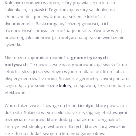
Kolejnym modnym wzorem, który pojawia się na letnich
sukienkach, są
paski
. Tego rodzaju wzory są idealne na
słoneczne dni, ponieważ dodają sukience lekkości i
dynamiczności. Paski mogą być różnej grubości, a ich
różnorodność sprawia, że można je nosić zarówno w wersji
poziomej, jak i pionowej, co wpływa na optyczne wydłużenie
sylwetki.
Nie można zapominać również o
geometrycznych
motywach
. Te nowoczesne wzory wprowadzają świeżość do
letnich stylizacji i są świetnym wyborem dla osób, które lubią
eksperymentować z modą. Sukienki z geometrycznymi printami
często łączą w sobie różne
kolory
, co sprawia, że są one bardzo
efektowne.
Warto także zwrócić uwagę na trend
tie-dye
, który powraca z
dużą siłą. Sukienki w tym stylu charakteryzują się efektownymi
rozmyciami kolorów, które dodają charakteru i oryginalności.
Tie-dye jest idealnym wyborem dla tych, którzy chcą wyróżnić
się z tłumu i dodać swojemu letniemu garderobowi