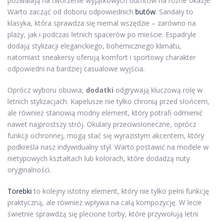
pozwalają na tworzenie wyjątkowych outfitów na różne okazje.
Warto zacząć od doboru odpowiednich
butów
. Sandały to
klasyka, która sprawdza się niemal wszędzie – zarówno na
plaży, jak i podczas letnich spacerów po mieście. Espadryle
dodają stylizacji eleganckiego, bohemicznego klimatu,
natomiast sneakersy oferują komfort i sportowy charakter
odpowiedni na bardziej casualowe wyjścia.
Oprócz wyboru obuwia,
dodatki
odgrywają kluczową rolę w
letnich stylizacjach. Kapelusze nie tylko chronią przed słońcem,
ale również stanowią modny element, który potrafi odmienić
nawet najprostszy strój. Okulary przeciwsłoneczne, oprócz
funkcji ochronnej, mogą stać się wyrazistym akcentem, który
podkreśla nasz indywidualny styl. Warto postawić na modele w
nietypowych kształtach lub kolorach, które dodadzą nuty
oryginalności.
Torebki
to kolejny istotny element, który nie tylko pełni funkcję
praktyczną, ale również wpływa na całą kompozycję. W lecie
świetnie sprawdzą się plecione torby, które przywołują letni