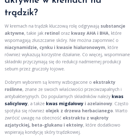
aktywne w kremach na
trądzik?
W kremach na trądzik kluczową rolę odgrywają
substancje
aktywne
, takie jak
retinol
oraz
kwasy AHA i BHA
, które
wspomagają złuszczanie skóry. Nie można zapomnieć o
niacynamidzie, cynku i kwasie hialuronowym
, które
również wykazują korzystne działanie. Co więcej, wspomniane
składniki przyczyniają się do redukcji nadmiernej produkcji
sebum przez gruczoły łojowe.
Dobrym wyborem są kremy wzbogacone o
ekstrakty
roślinne
, znane ze swoich właściwości przeciwzapalnych i
antybakteryjnych. Do popularnych składników należy
kwas
salicylowy
, a także
kwas migdałowy
i azelainowy
. Często
spotyka się również
olejek z drzewa herbacianego
. Warto
zwrócić uwagę na obecność
ekstraktu z wąkroty
azjatyckiej, beta-glukanu i ektoiny
, które dodatkowo
wspierają kondycję skóry trądzikowej.