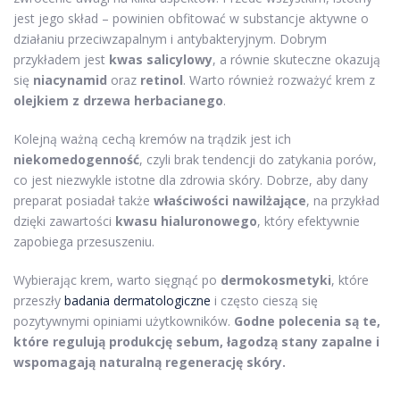
jest jego skład – powinien obfitować w substancje aktywne o
działaniu przeciwzapalnym i antybakteryjnym. Dobrym
przykładem jest
kwas salicylowy
, a równie skuteczne okazują
się
niacynamid
oraz
retinol
. Warto również rozważyć krem z
olejkiem z drzewa herbacianego
.
Kolejną ważną cechą kremów na trądzik jest ich
niekomedogenność
, czyli brak tendencji do zatykania porów,
co jest niezwykle istotne dla zdrowia skóry. Dobrze, aby dany
preparat posiadał także
właściwości nawilżające
, na przykład
dzięki zawartości
kwasu hialuronowego
, który efektywnie
zapobiega przesuszeniu.
Wybierając krem, warto sięgnąć po
dermokosmetyki
, które
przeszły
badania dermatologiczne
i często cieszą się
pozytywnymi opiniami użytkowników.
Godne polecenia są te,
które regulują produkcję sebum, łagodzą stany zapalne i
wspomagają naturalną regenerację skóry.