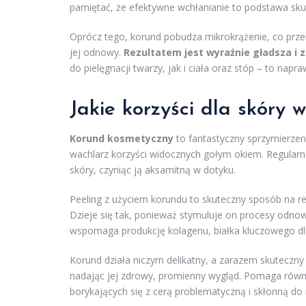
pamiętać, że efektywne wchłanianie to podstawa skut
Oprócz tego, korund pobudza mikrokrążenie, co przek
jej odnowy.
Rezultatem jest wyraźnie gładsza i 
do pielęgnacji twarzy, jak i ciała oraz stóp – to nap
Jakie korzyści dla skóry 
Korund kosmetyczny
to fantastyczny sprzymierzeni
wachlarz korzyści widocznych gołym okiem. Regularn
skóry, czyniąc ją aksamitną w dotyku.
Peeling z użyciem korundu to skuteczny sposób na re
Dzieje się tak, ponieważ stymuluje on procesy odnow
wspomaga produkcję kolagenu, białka kluczowego dla 
Korund działa niczym delikatny, a zarazem skuteczny 
nadając jej zdrowy, promienny wygląd. Pomaga równi
borykających się z cerą problematyczną i skłonną do