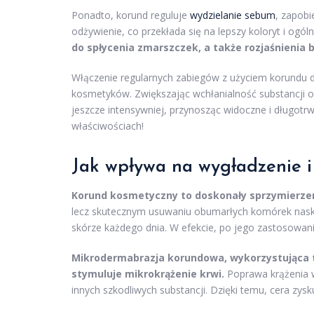
Ponadto, korund reguluje
wydzielanie sebum
, zapobi
odżywienie, co przekłada się na lepszy koloryt i ogól
do spłycenia zmarszczek, a także rozjaśnienia b
Włączenie regularnych zabiegów z użyciem korundu 
kosmetyków. Zwiększając wchłanialność substancji o
jeszcze intensywniej, przynosząc widoczne i długotrw
właściwościach!
Jak wpływa na wygładzenie 
Korund kosmetyczny to doskonały sprzymierzen
lecz skutecznym usuwaniu obumarłych komórek naskór
skórze każdego dnia. W efekcie, po jego zastosowani
Mikrodermabrazja korundowa, wykorzystująca te
stymuluje mikrokrążenie krwi.
Poprawa krążenia w 
innych szkodliwych substancji. Dzięki temu, cera zysk