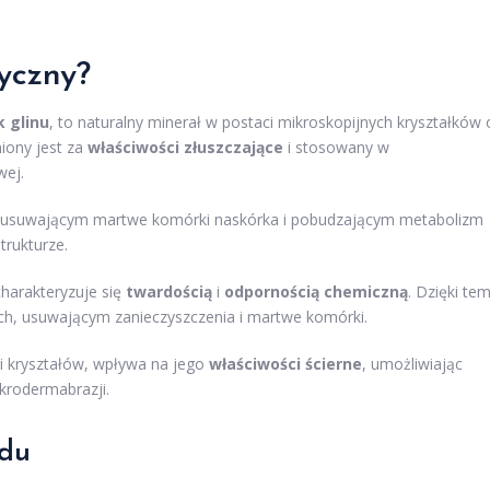
yczny?
k glinu
, to naturalny minerał w postaci mikroskopijnych kryształków 
iony jest za
właściwości złuszczające
i stosowany w
wej.
u usuwającym martwe komórki naskórka i pobudzającym metabolizm
trukturze.
charakteryzuje się
twardością
i
odpornością chemiczną
. Dzięki te
ch, usuwającym zanieczyszczenia i martwe komórki.
mi kryształów, wpływa na jego
właściwości ścierne
, umożliwiając
rodermabrazji.
ndu