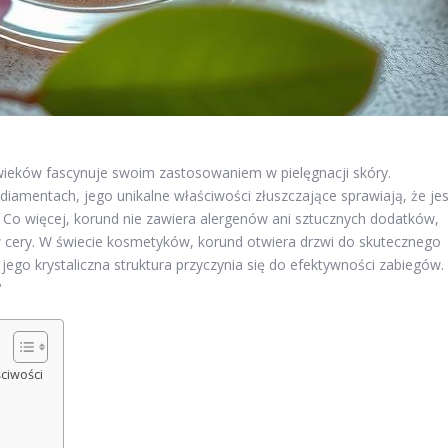
wieków fascynuje swoim zastosowaniem w pielęgnacji skóry.
diamentach, jego unikalne właściwości złuszczające sprawiają, że jes
Co więcej, korund nie zawiera alergenów ani sztucznych dodatków,
w cery. W świecie kosmetyków, korund otwiera drzwi do skutecznego
 jego krystaliczna struktura przyczynia się do efektywności zabiegów.
?
ciwości