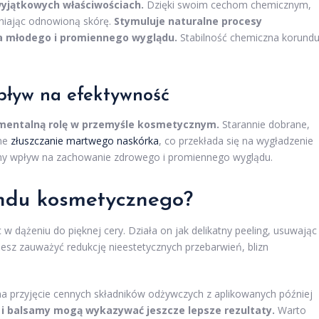
wyjątkowych właściwościach.
Dzięki swoim cechom chemicznym,
niając odnowioną skórę.
Stymuluje naturalne procesy
ia młodego i promiennego wyglądu.
Stabilność chemiczna korund
wpływ na efektywność
mentalną rolę w przemyśle kosmetycznym.
Starannie dobrane,
wne
złuszczanie martwego naskórka
, co przekłada się na wygładzenie
totny wpływ na zachowanie zdrowego i promiennego wyglądu.
undu kosmetycznego?
 dążeniu do pięknej cery. Działa on jak delikatny peeling, usuwając
esz zauważyć redukcję nieestetycznych przebarwień, blizn
a przyjęcie cennych składników odżywczych z aplikowanych później
 i balsamy mogą wykazywać jeszcze lepsze rezultaty.
Warto