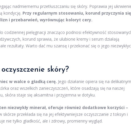
egając nadmiernemu przetłuszczaniu się skóry. Poprawia jej ukrwienie
ną kondycję.
Przy regularnym stosowaniu, korund przyczynia się
lizn i przebarwień, wyrównując koloryt cery.
do codziennej pielęgnacji znacząco podnosi efektywność stosowanyc
dżywczych, korund sprawia, że ulubione kremy i serum działają
ałe rezultaty. Warto dać mu szansę i przekonać się o jego niezwykły
i
oczyszczenie skóry
?
iec w walce o gładką cerę.
Jego działanie opiera się na delikatnym
ka oraz wszelkich zanieczyszczeń, które osadzają się na naszej
u, skóra staje się aksamitna i przyjemna w dotyku.
n niezwykły minerał, oferuje również dodatkowe korzyści –
skórze przekłada się na jej efektywniejsze oczyszczanie z toksyn i
uje nie tylko gładkość, ale i zdrowy, promienny wygląd.