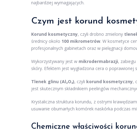
najbardziej wymagających.
Czym jest korund kosmet
Korund kosmetyczny
, czyli drobno zmielony
tlene
średnicy około
100 mikrometrów
. W kosmetyce cen
profesjonalnych gabinetach oraz w pielęgnacji domo
Wykorzystywany jest w
mikrodermabrazji
, zabieg
skóry. Efektem jest wygładzona cera o poprawionej s
Tlenek glinu (Al₂O₃)
, czyli
korund kosmetyczny
, 
jest skutecznym składnikiem peelingów mechaniczny
Krystaliczna struktura korundu, z ostrymi krawędzia
usuwanie obumarłych komórek naskórka podczas mik
Chemiczne właściwości koru