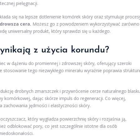
ecznej pielęgnacji.
łada się na lepsze dotlenienie komórek skóry oraz stymuluje proces
zdrowsza cera.
Możesz go z powodzeniem wykorzystywać zarówno
rawdę uniwersalny produkt, który sprawdzi się u każdego.
wynikają z użycia korundu?
ec w dążeniu do promiennej i zdrowszej skóry, oferujący szeroki
e stosowanie tego niezwykłego minerału wyraźnie poprawia struktur
dukcję drobnych zmarszczek i przywrócenie cerze naturalnego blasku
y komórkowej, dając skórze impuls do regeneracji. Co więcej,
zachowania jędrności i elastyczności skóry.
oczyszczacz, który wygładza powierzchnię skóry i rozjaśnia ją,
eż odblokować pory, co jest szczególnie istotne dla osób
 niedoskonałości.