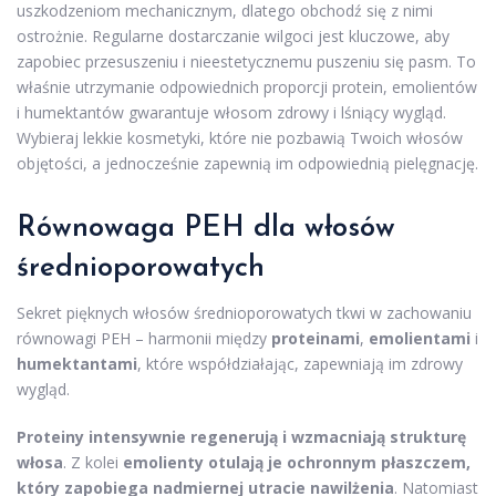
uszkodzeniom mechanicznym, dlatego obchodź się z nimi
ostrożnie. Regularne dostarczanie wilgoci jest kluczowe, aby
zapobiec przesuszeniu i nieestetycznemu puszeniu się pasm. To
właśnie utrzymanie odpowiednich proporcji protein, emolientów
i humektantów gwarantuje włosom zdrowy i lśniący wygląd.
Wybieraj lekkie kosmetyki, które nie pozbawią Twoich włosów
objętości, a jednocześnie zapewnią im odpowiednią pielęgnację.
Równowaga PEH dla włosów
średnioporowatych
Sekret pięknych włosów średnioporowatych tkwi w zachowaniu
równowagi PEH – harmonii między
proteinami
,
emolientami
i
humektantami
, które współdziałając, zapewniają im zdrowy
wygląd.
Proteiny intensywnie regenerują i wzmacniają strukturę
włosa
. Z kolei
emolienty otulają je ochronnym płaszczem,
który zapobiega nadmiernej utracie nawilżenia
. Natomiast