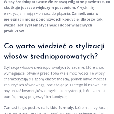
Włosy średnioporowate źle znoszą wilgotne powietrze, co
skutkuje jeszcze większym puszeniem.
Często się
elektryzują i mają skłonność do plątania.
Zaniedbania w
pielęgnacji mogą pogorszyć ich kondycję, dlatego tak
ważna jest systematyczność i dobór właściwych
produktów.
Co warto wiedzieć o stylizacji
włosów średnioporowatych?
Stylizacja włosów średnioporowatych to zadanie, które choć
wymagające, otwiera przed Tobą wiele możliwości. Te włosy
charakteryzują się sporą elastycznością, jednak łatwo możesz
zaburzyć ich równowagę, obciążając je. Dlatego kluczowe jest,
aby unikać kosmetyków o ciężkiej konsystencji, które zamiast
pomóc, mogą pogorszyć ich kondycję.
Zamiast tego, postaw na
lekkie formuły
, które nie przytłoczą
włosów, a pomogą im zachować zdrowy i promienny wygląd.