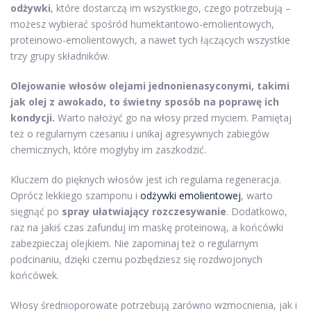
odżywki
, które dostarczą im wszystkiego, czego potrzebują –
możesz wybierać spośród humektantowo-emolientowych,
proteinowo-emolientowych, a nawet tych łączących wszystkie
trzy grupy składników.
Olejowanie włosów olejami jednonienasyconymi, takimi
jak olej z awokado, to świetny sposób na poprawę ich
kondycji.
Warto nałożyć go na włosy przed myciem. Pamiętaj
też o regularnym czesaniu i unikaj agresywnych zabiegów
chemicznych, które mogłyby im zaszkodzić.
Kluczem do pięknych włosów jest ich regularna regeneracja.
Oprócz lekkiego szamponu i
odżywki emolientowej
, warto
sięgnąć po
spray ułatwiający rozczesywanie
. Dodatkowo,
raz na jakiś czas zafunduj im maskę proteinową, a końcówki
zabezpieczaj olejkiem. Nie zapominaj też o regularnym
podcinaniu, dzięki czemu pozbędziesz się rozdwojonych
końcówek.
Włosy średnioporowate potrzebują zarówno wzmocnienia, jak i