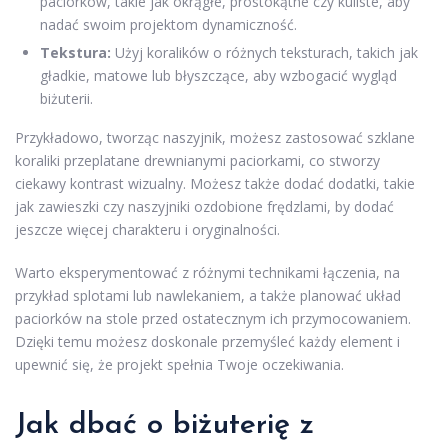
paciorków, takie jak okrągłe, prostokątne czy kuliste, aby
nadać swoim projektom dynamiczność.
Tekstura:
Użyj koralików o różnych teksturach, takich jak
gładkie, matowe lub błyszczące, aby wzbogacić wygląd
biżuterii.
Przykładowo, tworząc naszyjnik, możesz zastosować szklane
koraliki przeplatane drewnianymi paciorkami, co stworzy
ciekawy kontrast wizualny. Możesz także dodać dodatki, takie
jak zawieszki czy naszyjniki ozdobione frędzlami, by dodać
jeszcze więcej charakteru i oryginalności.
Warto eksperymentować z różnymi technikami łączenia, na
przykład splotami lub nawlekaniem, a także planować układ
paciorków na stole przed ostatecznym ich przymocowaniem.
Dzięki temu możesz doskonale przemyśleć każdy element i
upewnić się, że projekt spełnia Twoje oczekiwania.
Jak dbać o biżuterię z