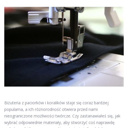
Biżuteria z paciorków i koralików staje się coraz bardziej
popularna, a ich różnorodność otwiera przed nami
nieograniczone możliwości twórcze. Czy zastanawiałeś się, jak
wybrać odpowiednie materiały, aby stworzyć coś naprawdę