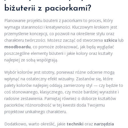
biżuterii z paciorkami?
Planowanie projektu biżuterii z paciorkami to proces, który
wymaga staranności i kreatywności. Kluczowym krokiem jest
przemyślenie koncepcji, co pozwoli na określenie stylu oraz
charakteru twórczości. Możesz zacząć od stworzenia
szkicu
lub
moodboardu
, co pomoże zobrazować, jak będą wyglądać
poszczególne elementy biżuterii i jakie kolory oraz kształty
najlepiej ze sobą współgrają.
Wybór kolorów jest istotny, ponieważ różne odcienie mogą
wpłynąć na ostateczny efekt wizualny. Zastanów się, które
palety kolorów najlepiej oddają zamierzony styl — czy będzie to
coś stonowanego, klasycznego, czy może bardziej wyraziste i
radosne zestawienia. Pamiętaj również o doborze kształtów
paciorków; różnorodność w tej kwestii doda Twojemu
projektowi unikalnego charakteru.
Dodatkowo, warto określić, jakie
techniki
oraz
narzędzia