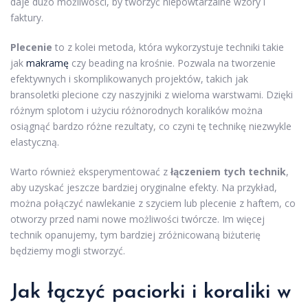
daje dużo możliwości, by tworzyć niepowtarzalne wzory i
faktury.
Plecenie
to z kolei metoda, która wykorzystuje techniki takie
jak
makramę
czy beading na krośnie. Pozwala na tworzenie
efektywnych i skomplikowanych projektów, takich jak
bransoletki plecione czy naszyjniki z wieloma warstwami. Dzięki
różnym splotom i użyciu różnorodnych koralików można
osiągnąć bardzo różne rezultaty, co czyni tę technikę niezwykle
elastyczną.
Warto również eksperymentować z
łączeniem tych technik
,
aby uzyskać jeszcze bardziej oryginalne efekty. Na przykład,
można połączyć nawlekanie z szyciem lub plecenie z haftem, co
otworzy przed nami nowe możliwości twórcze. Im więcej
technik opanujemy, tym bardziej zróżnicowaną biżuterię
będziemy mogli stworzyć.
Jak łączyć paciorki i koraliki w