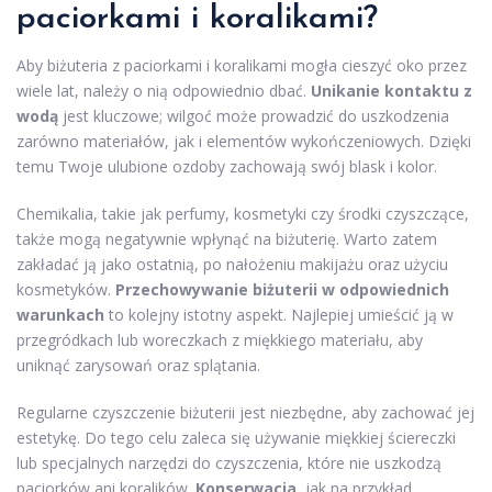
paciorkami i koralikami?
Aby biżuteria z paciorkami i koralikami mogła cieszyć oko przez
wiele lat, należy o nią odpowiednio dbać.
Unikanie kontaktu z
wodą
jest kluczowe; wilgoć może prowadzić do uszkodzenia
zarówno materiałów, jak i elementów wykończeniowych. Dzięki
temu Twoje ulubione ozdoby zachowają swój blask i kolor.
Chemikalia, takie jak perfumy, kosmetyki czy środki czyszczące,
także mogą negatywnie wpłynąć na biżuterię. Warto zatem
zakładać ją jako ostatnią, po nałożeniu makijażu oraz użyciu
kosmetyków.
Przechowywanie biżuterii w odpowiednich
warunkach
to kolejny istotny aspekt. Najlepiej umieścić ją w
przegródkach lub woreczkach z miękkiego materiału, aby
uniknąć zarysowań oraz splątania.
Regularne czyszczenie biżuterii jest niezbędne, aby zachować jej
estetykę. Do tego celu zaleca się używanie miękkiej ściereczki
lub specjalnych narzędzi do czyszczenia, które nie uszkodzą
paciorków ani koralików.
Konserwacja
, jak na przykład