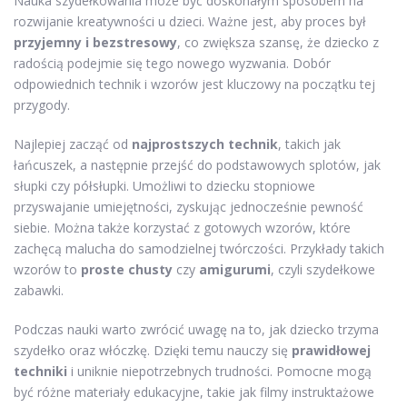
Nauka szydełkowania może być doskonałym sposobem na
rozwijanie kreatywności u dzieci. Ważne jest, aby proces był
przyjemny i bezstresowy
, co zwiększa szansę, że dziecko z
radością podejmie się tego nowego wyzwania. Dobór
odpowiednich technik i wzorów jest kluczowy na początku tej
przygody.
Najlepiej zacząć od
najprostszych technik
, takich jak
łańcuszek, a następnie przejść do podstawowych splotów, jak
słupki czy półsłupki. Umożliwi to dziecku stopniowe
przyswajanie umiejętności, zyskując jednocześnie pewność
siebie. Można także korzystać z gotowych wzorów, które
zachęcą malucha do samodzielnej twórczości. Przykłady takich
wzorów to
proste chusty
czy
amigurumi
, czyli szydełkowe
zabawki.
Podczas nauki warto zwrócić uwagę na to, jak dziecko trzyma
szydełko oraz włóczkę. Dzięki temu nauczy się
prawidłowej
techniki
i uniknie niepotrzebnych trudności. Pomocne mogą
być różne materiały edukacyjne, takie jak filmy instruktażowe