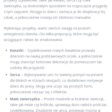
projekty szydełkowe, takie jak kwiatki, serca czy małe
zwierzątka, są doskonałym sposobem na rozpoczęcie przygody
z tym zajęciem. Wciąga to dzieci i zachęca je do eksploracji tej
sztuki, a jednocześnie rozwija ich zdolności manualne.
Wybierając projekty, warto zwrócić uwagę na poziom
umiejętności dziecka. Oto kilka propozycji, które mogą być
wciągające i łatwe do zrealizowania:
Kwiatki
– Szydełkowanie małych kwiatków pozwala
dzieciom na naukę podstawowych oczek, a jednocześnie
mogą stworzyć kolorowe dekoracje do pomieszczeń lub
ozdoby dla przyjaciół.
Serca
– Wykonywanie serc to świetny pomysł na prezent
dla bliskich w różnych okazjach, co dodatkowo motywuje
dzieci do pracy. Mogą one uczyć się prostych form,
jednocześnie ciesząc się z efektów.
Małe zwierzątka
– Proste maskotki w kształcie zwierząt,
takie jak misie czy króliczki, sprawiają dużo radości podczas
szydełkowania. Znudzenie nie grozi, ponieważ można je