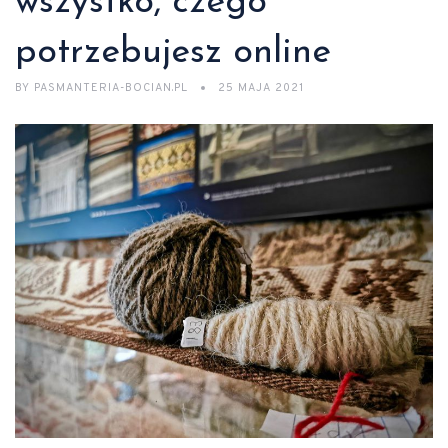
wszystko, czego
potrzebujesz online
BY
PASMANTERIA-BOCIAN.PL
25 MAJA 2021