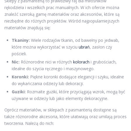
Sklepy z pasmanterią to prawdziwy raj dla miłośników
rękodzieła i wszelkich prac manualnych. W ich ofercie można
znaleźć szeroką gamę materiałów oraz akcesoriów, które są
niezbędne do różnych projektów. Wśród najpopularniejszych
materiałów znajdują się:
Tkaniny:
Wiele rodzajów tkanin, od bawełny po jedwab,
które można wykorzystać w szyciu
ubrań
, zasłon czy
pościeli.
Nic:
Różnorodne nici w różnych
kolorach
i grubościach,
idealne do szycia ręcznego i maszynowego.
Koronki:
Piękne koronki dodające elegancji i szyku, idealne
do wykańczania odzieży lub dekoracji.
Guziki:
Rozmaite guziki, które przyciągają wzrok, mogą być
używane w odzieży lub jako elementy dekoracyjne.
Oprócz materiałów, w sklepach z pasmanterią dostępne są
także różnorodne akcesoria, które ułatwiają oraz umilają proces
tworzenia. Należą do nich: