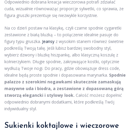
Odpowiednio dobrana kreacja wieczorowa potrafi zdziałać
cuda, wizualnie równoważąc proporcje sylwetki, co sprawia, że
figura gruszki prezentuje się niezwykle korzystnie.
Na co dzień postaw na klasykę, czyli czarne spodnie cygaretki
zestawione z białą bluzką – to połączenie idealnie pasuje do
figury typu gruszka.
Jeansy
z wysokim stanem również świetnie
podkreślą Twoją talię. Jeśli lubisz bardziej swobodny styl,
wybierz dzwony i bluzkę hiszpankę, albo klasyczną koszulę z
kołnierzykiem. Długie spodnie, zakrywające kostki, optycznie
wydłużą Twoje nogi. Do pracy, gdzie obowiązuje dress code,
idealne będą proste spodnie i dopasowana marynarka.
Spodnie
palazzo z szerokimi nogawkami skutecznie zamaskują
masywne uda i biodra, a zestawione z dopasowaną górą
stworzą elegancki i stylowy look.
Całość możesz dopełnić
odpowiednio dobranymi dodatkami, które podkreślą Twój
indywidualny styl.
Sukienki koktajlowe i wieczorowe