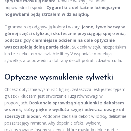
sprytnie maskują biodra.
Równie ważny jest dobór
odpowiednich spodni.
Cygaretki z delikatnie luźniejszymi
nogawkami będą strzałem w dziesiątkę.
Ogromną rolę odgrywają kolory i wzory.
Jasne, żywe barwy w
górnej części stylizacji skutecznie przyciągają spojrzenia,
podczas gdy ciemniejsze odcienie na dole optycznie
wyszczuplają dolną partię ciała.
Sukienki w stylu hiszpańskim
lub te z dekoltem w kształcie litery V wspaniale modelują
sylwetkę, a odpowiednio dobrany dekolt potrafi zdziałać cuda.
Optyczne wysmuklenie sylwetki
Chcesz optycznie wysmuklić figurę, zwłaszcza jeśli jesteś typem
gruszki? Kluczem jest stworzenie iluzji równowagi w
proporcjach.
Doskonale sprawdzą się sukienki z dekoltem
w serek, który pięknie wydłuża szyję i odwraca uwagę od
szerszych bioder.
Podobnie zadziała dekolt w łódkę, delikatnie
poszerzający ramiona. Aby dopełnić efekt, wybieraj
rozkloszowane fasony sukienek, które maskują dolne partie