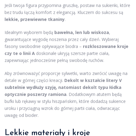
Jeśli twoja figura przypomina gruszkę, postaw na sukienki, które
bez trudu łączą komfort z elegancją. Kluczem do sukcesu są
lekkie, przewiewne tkaniny
.
Idealnym wyborem będą
bawełna, len lub wiskoza
,
gwarantujące wygodę noszenia przez cały dzień. Wybieraj
fasony swobodnie opływające biodra –
rozkloszowane kroje
czy te o linii A
doskonale ukryją szersze partie ciała,
zapewniając jednocześnie pełną swobodę ruchów.
Aby zrównoważyć proporcje sylwetki, warto zwrócić uwagę na
detale w górnej części kreacji.
Dekolt w kształcie litery V
subtelnie wydłuży szyję, natomiast dekolt typu łódka
optycznie poszerzy ramiona
. Dodatkowym atutem będą
bufki lub rękawy w stylu hiszpańskim, które dodadzą sukience
uroku i przyciągną wzrok do górnej partii ciała, odwracając
uwagę od bioder.
Lekkie materiały i kroje