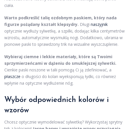
ciała.
Warto podkreślić talię ozdobnym paskiem, który nada
figurze pożądany kształt klepsydry.
Długi
naszyjnik
optycznie wydłuży sylwetkę, a szpilki, dodając kilka centymetrów
wzrostu, automatycznie wysmuklą nogi. Dodatkowo, ubrania w
pionowe paski to sprawdzony trik na wizualne wyszczuplenie.
Wybieraj ciemne i lekkie materiały, które są Twoimi
sprzymierzeńcami w dążeniu do smuklejszej sylwetki.
Cienkie paski noszone w talii pomogą Ci ją zdefiniować, a
płaszcze
o długości do kolan wyeksponują łydki, co również
wpłynie na optyczne wydłużenie nóg.
Wybór odpowiednich kolorów i
wzorów
Chcesz optycznie wymodelować sylwetkę? Wykorzystaj sprytny
trik z kolorami!
Jasne barwy i wyraziste wzory przyciągają