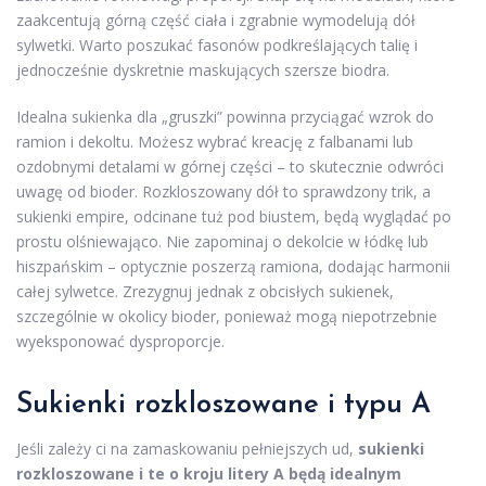
zaakcentują górną część ciała i zgrabnie wymodelują dół
sylwetki. Warto poszukać fasonów podkreślających talię i
jednocześnie dyskretnie maskujących szersze biodra.
Idealna sukienka dla „gruszki” powinna przyciągać wzrok do
ramion i dekoltu. Możesz wybrać kreację z falbanami lub
ozdobnymi detalami w górnej części – to skutecznie odwróci
uwagę od bioder. Rozkloszowany dół to sprawdzony trik, a
sukienki empire, odcinane tuż pod biustem, będą wyglądać po
prostu olśniewająco. Nie zapominaj o dekolcie w łódkę lub
hiszpańskim – optycznie poszerzą ramiona, dodając harmonii
całej sylwetce. Zrezygnuj jednak z obcisłych sukienek,
szczególnie w okolicy bioder, ponieważ mogą niepotrzebnie
wyeksponować dysproporcje.
Sukienki rozkloszowane i typu A
Jeśli zależy ci na zamaskowaniu pełniejszych ud,
sukienki
rozkloszowane i te o kroju litery A będą idealnym