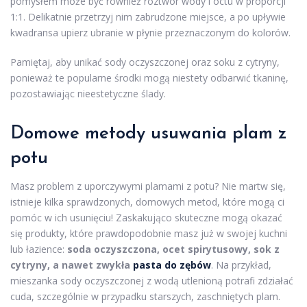
pomysłem może być również roztwór wody i octu w proporcji
1:1. Delikatnie przetrzyj nim zabrudzone miejsce, a po upływie
kwadransa upierz ubranie w płynie przeznaczonym do kolorów.
Pamiętaj, aby unikać sody oczyszczonej oraz soku z cytryny,
ponieważ te popularne środki mogą niestety odbarwić tkaninę,
pozostawiając nieestetyczne ślady.
Domowe metody usuwania plam z
potu
Masz problem z uporczywymi plamami z potu? Nie martw się,
istnieje kilka sprawdzonych, domowych metod, które mogą ci
pomóc w ich usunięciu! Zaskakująco skuteczne mogą okazać
się produkty, które prawdopodobnie masz już w swojej kuchni
lub łazience:
soda oczyszczona, ocet spirytusowy, sok z
cytryny, a nawet zwykła
pasta do zębów
. Na przykład,
mieszanka sody oczyszczonej z wodą utlenioną potrafi zdziałać
cuda, szczególnie w przypadku starszych, zaschniętych plam.