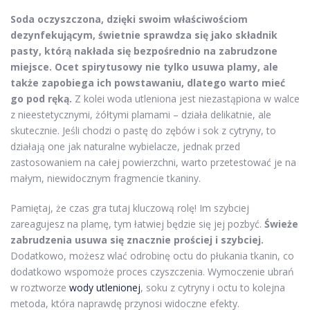
Soda oczyszczona, dzięki swoim właściwościom
dezynfekującym, świetnie sprawdza się jako składnik
pasty, którą nakłada się bezpośrednio na zabrudzone
miejsce.
Ocet spirytusowy nie tylko usuwa plamy, ale
także zapobiega ich powstawaniu, dlatego warto mieć
go pod ręką.
Z kolei woda utleniona jest niezastąpiona w walce
z nieestetycznymi, żółtymi plamami – działa delikatnie, ale
skutecznie. Jeśli chodzi o pastę do zębów i sok z cytryny, to
działają one jak naturalne wybielacze, jednak przed
zastosowaniem na całej powierzchni, warto przetestować je na
małym, niewidocznym fragmencie tkaniny.
Pamiętaj, że czas gra tutaj kluczową rolę! Im szybciej
zareagujesz na plamę, tym łatwiej będzie się jej pozbyć.
Świeże
zabrudzenia usuwa się znacznie prościej i szybciej.
Dodatkowo, możesz wlać odrobinę octu do płukania tkanin, co
dodatkowo wspomoże proces czyszczenia. Wymoczenie ubrań
w roztworze
wody utlenionej
, soku z cytryny i octu to kolejna
metoda, która naprawdę przynosi widoczne efekty.