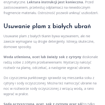
enzymatyczne.
Lektura instrukcji jest konieczna.
Przed
zastosowaniem, przetestuj odplamiacz na niewidocznym
fragmencie materiału. Ostrożność pozwoli uniknąć uszkodzeń.
Usuwanie plam z białych ubrań
Usuwanie plam z białych tkanin bywa wyzwaniem, ale nie
zawsze wymagane są drogie detergenty. Istnieją skuteczne,
domowe sposoby.
Woda utleniona, ocet lub świeży sok z cytryny
doskonale
radzą sobie z żółtymi przebarwieniami. Wystarczy nałożyć
roztwór na plamę, odczekać, a następnie wyprać ubranie.
Do czyszczenia punktowego sprawdzi się mieszanka soku z
cytryny i sody oczyszczonej. Można też namoczyć ubranie na
noc w roztworze sody oczyszczonej z wrzącą wodą, a rano
wyprać w pralce.
Soda oczyszczona, ocet, sok z cytryny oraz sól
to tylko