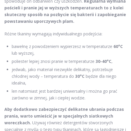
spowoduje on odbarwień czy uszkodzeń.
Regularna wymiana
pościeli i pranie jej w wyższych temperaturach to z kolei
skuteczny sposób na pozbycie się bakterii i zapobieganie
powstawaniu uporczywych plam.
Różne tkaniny wymagają indywidualnego podejścia:
bawełnę z powodzeniem wypierzesz w temperaturze
60°C
lub wyższej,
poliester lepiej znosi pranie w temperaturze
30-40°C
,
jedwab, jako materiał niezwykle delikatny, potrzebuje
chłodnej wody – temperatura do
30°C
będzie dla niego
idealna,
len natomiast jest bardziej uniwersalny i można go prać
zarówno w zimnej, jak i ciepłej wodzie.
Aby dodatkowo zabezpieczyć delikatne ubrania podczas
prania, warto umieścić je w specjalnych siatkowych
woreczkach.
Używaj również detergentów stworzonych
specjalnie z myślą o tego typu tkaninach, które są łagodniejsze i