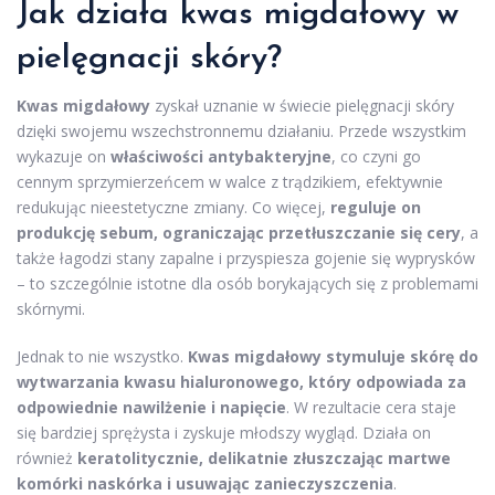
Jak działa kwas migdałowy w
pielęgnacji skóry?
Kwas migdałowy
zyskał uznanie w świecie pielęgnacji skóry
dzięki swojemu wszechstronnemu działaniu. Przede wszystkim
wykazuje on
właściwości antybakteryjne
, co czyni go
cennym sprzymierzeńcem w walce z trądzikiem, efektywnie
redukując nieestetyczne zmiany. Co więcej,
reguluje on
produkcję sebum, ograniczając przetłuszczanie się cery
, a
także łagodzi stany zapalne i przyspiesza gojenie się wyprysków
– to szczególnie istotne dla osób borykających się z problemami
skórnymi.
Jednak to nie wszystko.
Kwas migdałowy stymuluje skórę do
wytwarzania kwasu hialuronowego, który odpowiada za
odpowiednie nawilżenie i napięcie
. W rezultacie cera staje
się bardziej sprężysta i zyskuje młodszy wygląd. Działa on
również
keratolitycznie, delikatnie złuszczając martwe
komórki naskórka i usuwając zanieczyszczenia
.