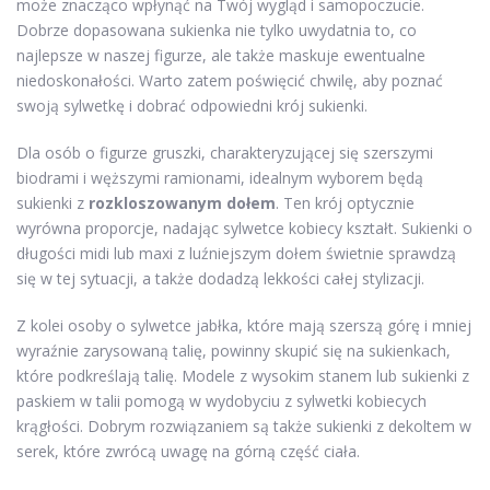
może znacząco wpłynąć na Twój wygląd i samopoczucie.
Dobrze dopasowana sukienka nie tylko uwydatnia to, co
najlepsze w naszej figurze, ale także maskuje ewentualne
niedoskonałości. Warto zatem poświęcić chwilę, aby poznać
swoją sylwetkę i dobrać odpowiedni krój sukienki.
Dla osób o figurze gruszki, charakteryzującej się szerszymi
biodrami i węższymi ramionami, idealnym wyborem będą
sukienki z
rozkloszowanym dołem
. Ten krój optycznie
wyrówna proporcje, nadając sylwetce kobiecy kształt. Sukienki o
długości midi lub maxi z luźniejszym dołem świetnie sprawdzą
się w tej sytuacji, a także dodadzą lekkości całej stylizacji.
Z kolei osoby o sylwetce jabłka, które mają szerszą górę i mniej
wyraźnie zarysowaną talię, powinny skupić się na sukienkach,
które podkreślają talię. Modele z wysokim stanem lub sukienki z
paskiem w talii pomogą w wydobyciu z sylwetki kobiecych
krągłości. Dobrym rozwiązaniem są także sukienki z dekoltem w
serek, które zwrócą uwagę na górną część ciała.