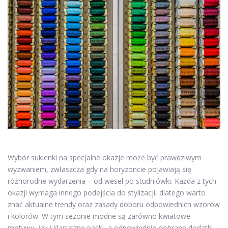
Wybór sukienki na specjalne okazje może być prawdziwym
wyzwaniem, zwłaszcza gdy na horyzoncie pojawiają się
różnorodne wydarzenia – od wesel po studniówki. Każda z tych
okazji wymaga innego podejścia do stylizacji, dlatego warto
znać aktualne trendy oraz zasady doboru odpowiednich wzorów
i kolorów. W tym sezonie modne są zarówno kwiatowe
motywy, jak i klasyczne paski, a odpowiednio dobrane dodatki