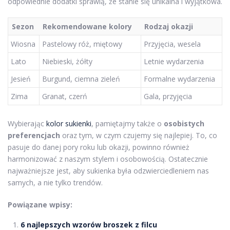
odpowiednie dodatki sprawią, że stanie się unikalna i wyjątkowa.
Sezon
Rekomendowane kolory
Rodzaj okazji
Wiosna
Pastelowy róż, miętowy
Przyjęcia, wesela
Lato
Niebieski, żółty
Letnie wydarzenia
Jesień
Burgund, ciemna zieleń
Formalne wydarzenia
Zima
Granat, czerń
Gala, przyjęcia
Wybierając
kolor sukienki
, pamiętajmy także o
osobistych
preferencjach
oraz tym, w czym czujemy się najlepiej. To, co
pasuje do danej pory roku lub okazji, powinno również
harmonizować z naszym stylem i osobowością. Ostatecznie
najważniejsze jest, aby sukienka była odzwierciedleniem nas
samych, a nie tylko trendów.
Powiązane wpisy:
6 najlepszych wzorów broszek z filcu