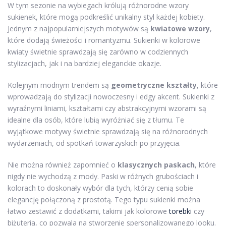
W tym sezonie na wybiegach królują różnorodne wzory
sukienek, które mogą podkreślić unikalny styl każdej kobiety.
Jednym z najpopularniejszych motywów są
kwiatowe wzory
,
które dodają świeżości i romantyzmu. Sukienki w kolorowe
kwiaty świetnie sprawdzają się zarówno w codziennych
stylizacjach, jak i na bardziej eleganckie okazje.
Kolejnym modnym trendem są
geometryczne kształty
, które
wprowadzają do stylizacji nowoczesny i edgy akcent. Sukienki z
wyraźnymi liniami, kształtami czy abstrakcyjnymi wzorami są
idealne dla osób, które lubią wyróżniać się z tłumu. Te
wyjątkowe motywy świetnie sprawdzają się na różnorodnych
wydarzeniach, od spotkań towarzyskich po przyjęcia.
Nie można również zapomnieć o
klasycznych paskach
, które
nigdy nie wychodzą z mody. Paski w różnych grubościach i
kolorach to doskonały wybór dla tych, którzy cenią sobie
elegancję połączoną z prostotą. Tego typu sukienki można
łatwo zestawić z dodatkami, takimi jak kolorowe
torebki
czy
biżuteria, co pozwala na stworzenie spersonalizowanego looku.