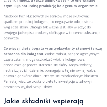
C, cynk i miedź, a także aminokwasy – to one właśnie
stymulują naturalną produkcję kolagenu w organizmie.
Niedobór tych kluczowych składników może skutkować
spadkiem produkcji kolagenu, co negatywnie odbije się na
wyglądzie skóry. Dlatego tak ważne jest, aby włączyć do
swojego jadłospisu produkty obfitujące w te cenne substancje
odżywcze.
Co więcej, dieta bogata w antyoksydanty stanowi tarczę
ochronną dla kolagenu.
Wolne rodniki, będące agresywnymi
cząsteczkami, mogą uszkadzać włókna kolagenowe,
przyspieszając proces starzenia się skóry. Antyoksydanty,
neutralizując ich działanie, pomagają w tej nierównej walce,
pozwalając skórze dłużej cieszyć się młodzieńczym blaskiem.
Pamiętaj więc, że troska o dietę to inwestycja w zdrowy i
promienny wygląd twojej skóry.
Jakie składniki wspierają