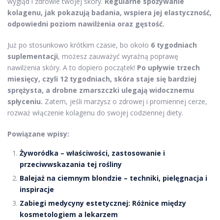
wygląd i zdrowie twojej skóry.
Regularne spożywanie
kolagenu, jak pokazują badania, wspiera jej elastyczność,
odpowiedni poziom nawilżenia oraz gęstość.
Już po stosunkowo krótkim czasie, bo około
6 tygodniach
suplementacji
, możesz zauważyć wyraźną poprawę
nawilżenia skóry. A to dopiero początek!
Po upływie trzech
miesięcy, czyli 12 tygodniach, skóra staje się bardziej
sprężysta, a drobne zmarszczki ulegają widocznemu
spłyceniu.
Zatem, jeśli marzysz o zdrowej i promiennej cerze,
rozważ włączenie kolagenu do swojej codziennej diety.
Powiązane wpisy:
Żyworódka – właściwości, zastosowanie i
przeciwwskazania tej rośliny
Balejaż na ciemnym blondzie – techniki, pielęgnacja i
inspiracje
Zabiegi medycyny estetycznej: Różnice między
kosmetologiem a lekarzem