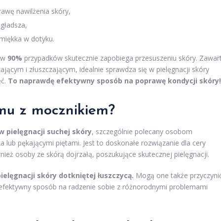
awę nawilżenia skóry,
 gładsza,
 miękka w dotyku.
m w
90%
przypadków skutecznie zapobiega przesuszeniu skóry. Zawar
ącym i złuszczającym, idealnie sprawdza się w pielęgnacji skóry
ęć.
To naprawdę efektywny sposób na poprawę kondycji skóry!
mu z mocznikiem?
 pielęgnacji suchej skóry
, szczególnie polecany osobom
lub pękającymi piętami. Jest to doskonałe rozwiązanie dla cery
nież osoby ze skórą dojrzałą, poszukujące skutecznej pielęgnacji.
elęgnacji skóry dotkniętej łuszczycą.
Mogą one także przyczyni
 i efektywny sposób na radzenie sobie z różnorodnymi problemami