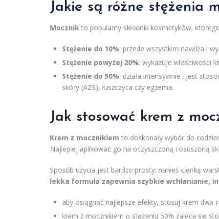
Jakie są różne stężenia
Mocznik
to popularny składnik kosmetyków, którego
Stężenie do 10%
: przede wszystkim nawilża i wy
Stężenie powyżej 20%
: wykazuje właściwości ke
Stężenie do 50%
: działa intensywnie i jest st
skóry (AZS), łuszczyca czy egzema.
Jak stosować krem z moc
Krem z mocznikiem
to doskonały wybór do codzienn
Najlepiej aplikować go na oczyszczoną i osuszoną sk
Sposób użycia jest bardzo prosty: nanieś cienką war
lekka formuła zapewnia szybkie wchłanianie, in
aby osiągnąć najlepsze efekty, stosuj krem dwa r
krem z mocznikiem o stężeniu 50% zaleca się stos