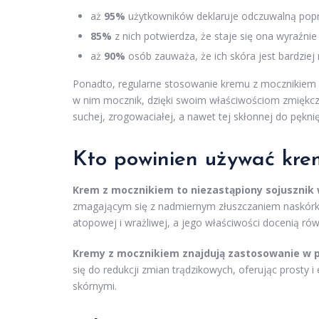
aż
95%
użytkowników deklaruje odczuwalną popr
85%
z nich potwierdza, że staje się ona wyraźnie
aż
90%
osób zauważa, że ich skóra jest bardziej
Ponadto, regularne stosowanie kremu z mocznikie
w nim mocznik, dzięki swoim właściwościom zmiękczaj
suchej, zrogowaciałej, a nawet tej skłonnej do pękni
Kto powinien używać kre
Krem z mocznikiem to niezastąpiony sojusznik w
zmagającym się z nadmiernym złuszczaniem naskórka 
atopowej i wrażliwej, a jego właściwości docenią rów
Kremy z mocznikiem znajdują zastosowanie w pi
się do redukcji zmian trądzikowych, oferując prosty
skórnymi.