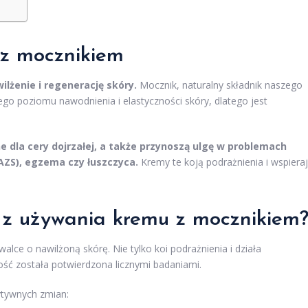
z mocznikiem
lżenie i regenerację skóry.
Mocznik, naturalny składnik naszego
go poziomu nawodnienia i elastyczności skóry, dlatego jest
 dla cery dojrzałej, a także przynoszą ulgę w problemach
AZS), egzema czy łuszczyca.
Kremy te koją podrażnienia i wspiera
e z używania kremu z mocznikiem
lce o nawilżoną skórę. Nie tylko koi podrażnienia i działa
ość została potwierdzona licznymi badaniami.
ytywnych zmian: