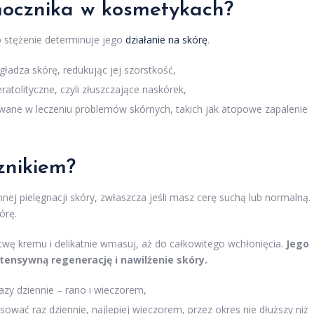
 mocznika w kosmetykach?
 stężenie determinuje jego
działanie na skórę
.
gładza skórę, redukując jej szorstkość,
ratolityczne, czyli złuszczające naskórek,
osowane w leczeniu problemów skórnych, takich jak atopowe zapalenie
znikiem?
ej pielęgnacji skóry, zwłaszcza jeśli masz cerę suchą lub normalną.
órę.
stwę kremu i delikatnie wmasuj, aż do całkowitego wchłonięcia.
Jego
tensywną regenerację i nawilżenie skóry.
azy dziennie – rano i wieczorem,
ować raz dziennie, najlepiej wieczorem, przez okres nie dłuższy niż