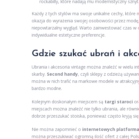
rockabilly, które nadają mu modernistyczny sznyt
Każdy z tych stylów ma swoje unikalne cechy, które
okazja do wyrażenia swojej osobowości przez modę,
niepowtarzalny wygląd. Warto zainwestować czas w od
indywidualne estetyczne preferencje.
Gdzie szukać ubrań i akc
Ubrania i akcesoria vintage można znaleźć w wielu in
skarby.
Second handy
, czyli sklepy z odzieżą używ
można w nich trafić na markowe modele w atrakcyjnyc
bardzo modne.
Kolejnym doskonałym miejscem są
targi staroci
ora
miejscach można znaleźć nie tylko ubrania, ale równie
dobrze przeszukać stoiska, ponieważ często kryją się
Nie można zapomnieć o
internetowych platform
można przeszukiwać ogromną ilość ofert z całej Polsk