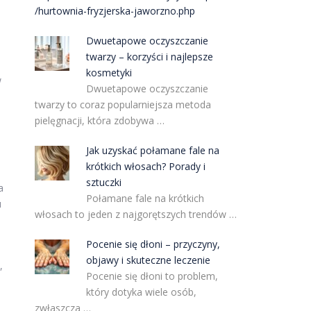
/hurtownia-fryzjerska-jaworzno.php
Dwuetapowe oczyszczanie
twarzy – korzyści i najlepsze
kosmetyki
w
Dwuetapowe oczyszczanie
twarzy to coraz popularniejsza metoda
pielęgnacji, która zdobywa …
Jak uzyskać połamane fale na
krótkich włosach? Porady i
sztuczki
a
Połamane fale na krótkich
u
włosach to jeden z najgorętszych trendów …
Pocenie się dłoni – przyczyny,
objawy i skuteczne leczenie
,
Pocenie się dłoni to problem,
który dotyka wiele osób,
zwłaszcza …