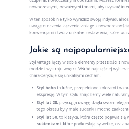
uzupełnić nowoczesnymi dodatkami. Możesz również ba
nowoczesnymi, odważnymi tonami, aby uzyskać inter
W ten sposób nie tylko wyrazisz swoją indywidualność,
uwagę otoczenia. Łączenie vintage z nowoczesnością
konwencjami i twórz unikalne zestawienia, które odzw
Jakie są najpopularniejsz
Styl vintage łączy w sobie elementy przeszłości z no
modzie i wystroju wnętrz. Wśród najczęściej wybieran
charakteryzuje się unikalnymi cechami.
Styl boho
to luźne, przepełnione kolorami i wzo
ekspresję. W tym stylu znajdziemy wiele natural
Styl lat 20.
przyciąga uwagę dzięki swoim elegan
tego okresu były małe sukienki i mocno zaakcent
Styl lat 50.
to klasyka, która często pojawia się
sukienkami
, które podkreślają sylwetkę, oraz