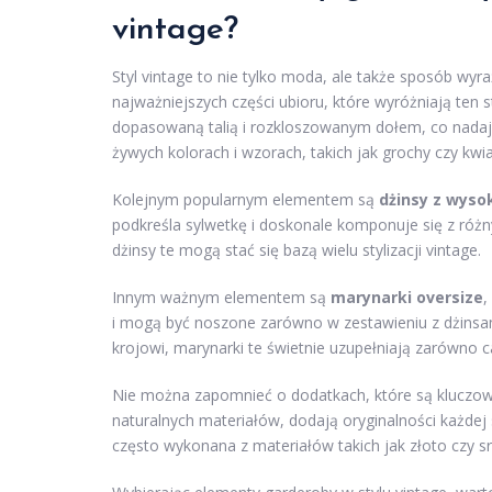
vintage?
Styl vintage to nie tylko moda, ale także sposób wyr
najważniejszych części ubioru, które wyróżniają ten s
dopasowaną talią i rozkloszowanym dołem, co nadaje 
żywych kolorach i wzorach, takich jak grochy czy kwia
Kolejnym popularnym elementem są
dżinsy z wys
podkreśla sylwetkę i doskonale komponuje się z róż
dżinsy te mogą stać się bazą wielu stylizacji vintage.
Innym ważnym elementem są
marynarki oversize
,
i mogą być noszone zarówno w zestawieniu z dżinsam
krojowi, marynarki te świetnie uzupełniają zarówno ca
Nie można zapomnieć o dodatkach, które są kluczowe
naturalnych materiałów, dodają oryginalności każdej sty
często wykonana z materiałów takich jak złoto czy 