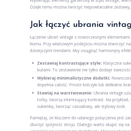
Wybierając elementy garderoby w stylu vintage, warto
Dzięki temu można tworzyć niepowtarzalne zestawy, 
Jak łączyć ubrania vint
Łączenie ubrań vintage z nowoczesnymi elementami t
tłumu. Przy właściwym podejściu można stworzyć nap
dzisiejszymi trendami. Aby osiągnąć harmonijny efek
Zestawiaj kontrastujące style:
Klasyczna suki
butami. To zestawienie nie tylko dodaje świeżości,
Wybieraj minimalistyczne dodatki:
Nowoczesna
dopełnia całość. Proste kolczyki lub delikatne b
Stawiaj na warstwowanie:
Ubrania vintage uzu
torby, tworzą interesujący kontrast. Na przykła
sukienkę, tworząc casualowy, ale stylowy look.
Pamiętaj, że kluczem do udanego połączenia jest z
zburzyć spójność stroju. Dlatego warto skupić się na