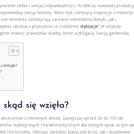
yrażenie siebie i swojej indywidualności. W obliczu masowej produkcji
powiadają swoją historię. Retro styl, czerpiący inspiracje z miniony
yczne elementy zachwycają zarówno miłośników klasyki, jak i
wpleść ubrania z przeszłości w codzienne
stylizacje
? W artykule
 gdzie znaleźć prawdziwe skarby, które wzbogacą Twoją garderobę.
u vintage?
?
 skąd się wzięła?
i akcesoriów z minionych dekad, zazwyczaj sprzed 20 do 100 lat.
tów stylistycznych charakterystycznych dla różnych epok, w tym la
wykle różnorodna, oferując zarówno klasyczne kroje, jak i wyjątkowe