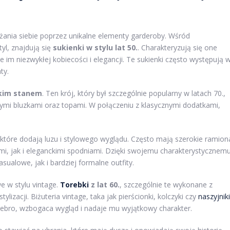
ażania siebie poprzez unikalne elementy garderoby. Wśród
tyl, znajdują się
sukienki w stylu lat 50.
. Charakteryzują się one
im niezwykłej kobiecości i elegancji. Te sukienki często występują 
ty.
okim stanem
. Ten krój, który był szczególnie popularny w latach 70.,
nymi bluzkami oraz topami. W połączeniu z klasycznymi dodatkami,
 które dodają luzu i stylowego wyglądu. Często mają szerokie ramion
i, jak i eleganckimi spodniami. Dzięki swojemu charakterystycznem
sualowe, jak i bardziej formalne outfity.
 w stylu vintage.
Torebki
z lat 60.
, szczególnie te wykonane z
lizacji. Biżuteria vintage, taka jak pierścionki, kolczyki czy
naszyjniki
srebro, wzbogaca wygląd i nadaje mu wyjątkowy charakter.