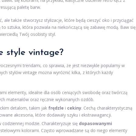
wić się kolorami; na przykład, klasyczne odcienie retro łącz z
esującą paletę barw.
 ale także stworzysz stylizacje, które będą cieszyć oko i przyciągać
 to sztuka, która pozwala na niekończącą się zabawę modą. Baw się
ierciedlą Twój osobisty styl.
e style vintage?
woczesnymi trendami, co sprawia, że jest niezwykle popularny w
ych stylów vintage można wyróżnić kilka, z których każdy
rami elementy, idealne dla osób ceniących swobodę oraz twórczą
nych materiałów oraz ręcznie wykonanych ozdób.
ckim detalom, takim jak
frędzle
i
cekiny
. Cechą charakterystyczną
owane akcesoria, które dodawały szyku i ekstrawagancji.
 w codziennej modzie. Charakteryzuje się
dopasowanymi
 pastelowymi kolorami. Często wprowadzane są do niego elementy