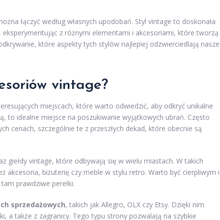
.
 można łączyć według własnych upodobań. Styl vintage to doskonała
 eksperymentując z różnymi elementami i akcesoriami, które tworzą
krywanie, które aspekty tych stylów najlepiej odzwierciedlają nasze
esoriów vintage?
teresujących miejscach, które warto odwiedzić, aby odkryć unikalne
aną, to idealne miejsce na poszukiwanie wyjątkowych ubrań. Często
h cenach, szczególnie te z przeszłych dekad, które obecnie są
z giełdy vintage, które odbywają się w wielu miastach. W takich
ż akcesoria, biżuterię czy meble w stylu retro. Warto być cierpliwym i
 tam prawdziwe perełki.
ach sprzedażowych
, takich jak Allegro, OLX czy Etsy. Dzięki nim
i, a także z zagranicy. Tego typu strony pozwalają na szybkie