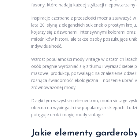
fasony, które nadają każdej stylizacji niepowtarzalny 
Inspiracje czerpane z przeszłości można zauważyć w w
lata 20. słyną z eleganckich sukienek o prostym kroju
kojarzy się z dzwonami, intensywnymi kolorami oraz 
miłośników historii, ale także osoby poszukujące uni
indywidualność.
Wzrost popularności mody vintage w ostatnich latach
osób pragnie wyróżniać się z tłumu i wyrażać siebie 
masowej produkcji, pozwalając na znalezienie odzieży
rosnąca świadomość ekologiczna – noszenie ubrań vi
zrównoważonej mody.
Dzięki tym wszystkim elementom, moda vintage zysku
obecna na wybiegach i w popularnych sklepach. Ludzie
potęguje urok i magię mody vintage.
Jakie elementy garderoby