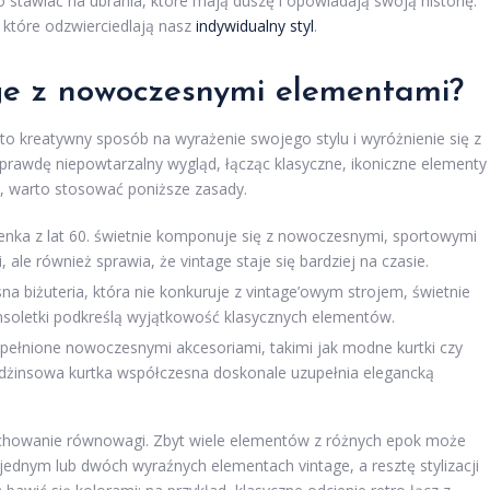
 stawiać na ubrania, które mają duszę i opowiadają swoją historię.
które odzwierciedlają nasz
indywidualny styl
.
age z nowoczesnymi elementami?
o kreatywny sposób na wyrażenie swojego stylu i wyróżnienie się z
rawdę niepowtarzalny wygląd, łącząc klasyczne, ikoniczne elementy
t, warto stosować poniższe zasady.
enka z lat 60. świetnie komponuje się z nowoczesnymi, sportowymi
 ale również sprawia, że vintage staje się bardziej na czasie.
 biżuteria, która nie konkuruje z vintage’owym strojem, świetnie
ransoletki podkreślą wyjątkowość klasycznych elementów.
pełnione nowoczesnymi akcesoriami, takimi jak modne kurtki czy
d, dżinsowa kurtka współczesna doskonale uzupełnia elegancką
achowanie równowagi. Zbyt wiele elementów z różnych epok może
 jednym lub dwóch wyraźnych elementach vintage, a resztę stylizacji