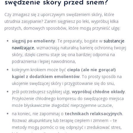
swędzenie skóry przed snem?
Czy zmagasz się z uporczywym swędzeniem skóry, które
utrudnia zasypianie? Zanim sięgniesz po leki, wypróbuj kilka
prostych, domowych sposobów, które mogą przynieść ulgę:
sięgnij po emolienty
. Te preparaty, bogate w
substancje
nawilżające
, wzmacniają naturalną barierę ochronną twojej
skóry, dzięki czemu staje się ona bardziej odporna na
podrażnienia i lepiej nawodniona,
kolejnym krokiem może być
ciepła (ale nie gorąca!)
kąpiel z dodatkiem emolientów
. To prosty sposób na
ukojenie swędzącej skóry i przygotowanie się do snu,
jeśli potrzebujesz szybkiej ulgi,
wypróbuj chłodne okłady
.
Przyłożenie chłodnego kompresu do swędzącego miejsca
może błyskawicznie złagodzić nieprzyjemne uczucie,
na koniec, nie zapominaj o
technikach relaksacyjnych
.
Rozważ akupunkturę lub terapię ciepłem i zimnem – te
metody mogą pomóc ci się odprężyć i zredukować stres,