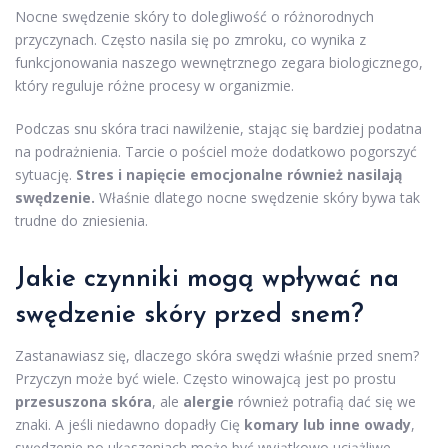
Nocne swędzenie skóry to dolegliwość o różnorodnych
przyczynach. Często nasila się po zmroku, co wynika z
funkcjonowania naszego wewnętrznego zegara biologicznego,
który reguluje różne procesy w organizmie.
Podczas snu skóra traci nawilżenie, stając się bardziej podatna
na podrażnienia. Tarcie o pościel może dodatkowo pogorszyć
sytuację.
Stres i napięcie emocjonalne również nasilają
swędzenie.
Właśnie dlatego nocne swędzenie skóry bywa tak
trudne do zniesienia.
Jakie czynniki mogą wpływać na
swędzenie skóry przed snem?
Zastanawiasz się, dlaczego skóra swędzi właśnie przed snem?
Przyczyn może być wiele. Często winowajcą jest po prostu
przesuszona skóra
, ale
alergie
również potrafią dać się we
znaki. A jeśli niedawno dopadły Cię
komary lub inne owady
,
swędzenie po ukąszeniach może być wyjątkowo uciążliwe.