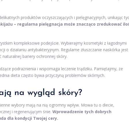
elikatnych produktów oczyszczających i pielęgnacyjnych, unikając ty
jażu – regularna pielęgnacja może znacząco zredukować ilo
ystkim kompleksowe podejście. Wybierajmy kosmetyki z łagodnymi
ji o działaniu antybakteryjnym. Regularne złuszczanie naskórka jest
ć naturalnej bariery ochronnej skóry.
dzące podrażnienia i wspomaga leczenie trądziku. Pamiętajmy, że
dnia dieta często bywa przyczyną problemów skórnych.
ają na wygląd skóry?
dzienne wybory mają na nią ogromny wpływ. Mowa tu o diecie,
cznej i regenerującym śnie.
Wprowadzenie tych dobrych
a dla kondycji Twojej cery.