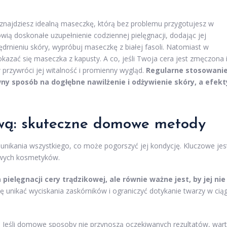
ą znajdziesz idealną maseczkę, którą bez problemu przygotujesz w
ą doskonałe uzupełnienie codziennej pielęgnacji, dodając jej
jędrnieniu skóry, wypróbuj maseczkę z białej fasoli. Natomiast w
zać się maseczka z kapusty. A co, jeśli Twoja cera jest zmęczona 
 przywróci jej witalność i promienny wygląd.
Regularne stosowani
y sposób na dogłębne nawilżenie i odżywienie skóry, a efekt
ową: skuteczne domowe metody
 unikania wszystkiego, co może pogorszyć jej kondycję. Kluczowe jes
iwych kosmetyków.
elęgnacji cery trądzikowej, ale równie ważne jest, by jej nie
 unikać wyciskania zaskórników i ograniczyć dotykanie twarzy w cią
. Jeśli domowe sposoby nie przynoszą oczekiwanych rezultatów, war