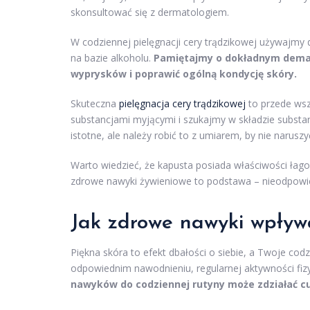
skonsultować się z dermatologiem.
W codziennej pielęgnacji cery trądzikowej używajmy d
na bazie alkoholu.
Pamiętajmy o dokładnym demaki
wyprysków i poprawić ogólną kondycję skóry.
Skuteczna
pielęgnacja cery trądzikowej
to przede wsz
substancjami myjącymi i szukajmy w składzie substanc
istotne, ale należy robić to z umiarem, by nie naruszy
Warto wiedzieć, że kapusta posiada właściwości łago
zdrowe nawyki żywieniowe to podstawa – nieodpowie
Jak zdrowe nawyki wpływ
Piękna skóra to efekt dbałości o siebie, a Twoje co
odpowiednim nawodnieniu, regularnej aktywności fizy
nawyków do codziennej rutyny może zdziałać cud