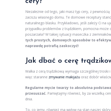
cery?
Niezależnie od tego, jaki masz typ cery, z pewności
zaciszu własnego domu. Te domowe receptury stanowi
naturalnego blasku. Przykładowo, jeśli zależy Ci na u
przypadku problemów z trądzikiem, pomocna może oka
poszarzała? W takiej sytuacji maseczka z ziemniaków
tych prostych, domowych sposobów to efektywn
naprawdę potrafią zaskoczyć!
Jak dbać o cerę trądzik
Walka z cerą trądzikową wymaga szczególnej troski i
więc staranne
zmywanie makijażu
oraz dobór właśc
Regularne mycie twarzy to absolutna podstawa pi
przesuszać.
Pamiętajmy również, by za wszelką cenę
dnia.
To, co jemy, również ma wpływ na stan naszej skóry