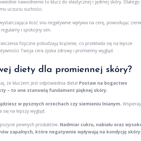
wiednie nawodnienie to klucz do elastycznej i jędrnej skóry. Dlatego
emu uczuciu suchości.
ystarczająca ilość snu negatywnie wpływa na cerę, powodując cieni
regularny i spokojny sen.
wiczenia fizyczne pobudzają krążenie, co przekłada się na lepsze
 aktywności Twoja cera zyska zdrowy i promienny wygląd.
wej diety dla promiennej skóry?
j, że kluczem jest odpowiednia dieta!
Postaw na bogactwo
kty – to one stanowią fundament pięknej skóry.
ajdziesz w pysznych orzechach czy siemieniu lnianym.
Wspieraj
się na lepszy wygląd.
ć spożycie pewnych produktów.
Nadmiar cukru, nabiału oraz wysok
nów zapalnych, które negatywnie wpływają na kondycję skóry