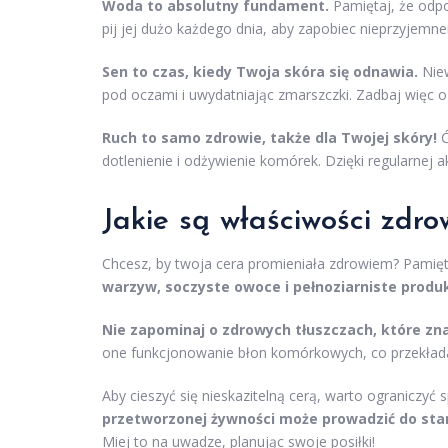
Woda to absolutny fundament.
Pamiętaj, że odpo
pij jej dużo każdego dnia, aby zapobiec nieprzyjemn
Sen to czas, kiedy Twoja skóra się odnawia.
Niew
pod oczami i uwydatniając zmarszczki. Zadbaj więc o 
Ruch to samo zdrowie, także dla Twojej skóry!
Ć
dotlenienie i odżywienie komórek. Dzięki regularnej
Jakie są właściwości zdro
Chcesz, by twoja cera promieniała zdrowiem? Pamięta
warzyw, soczyste owoce i pełnoziarniste produ
Nie zapominaj o zdrowych tłuszczach, które zn
one funkcjonowanie błon komórkowych, co przekłada 
Aby cieszyć się nieskazitelną cerą, warto ograniczy
przetworzonej żywności może prowadzić do sta
Miej to na uwadze, planując swoje posiłki!