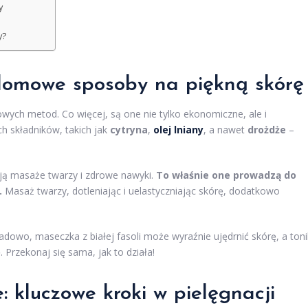
y
y?
 domowe sposoby na piękną skórę
owych metod. Co więcej, są one nie tylko ekonomiczne, ale i
h składników, takich jak
cytryna
,
olej lniany
, a nawet
drożdże
–
ają masaże twarzy i zdrowe nawyki.
To właśnie one prowadzą do
.
Masaż twarzy, dotleniając i uelastyczniając skórę, dodatkowo
adowo, maseczka z białej fasoli może wyraźnie ujędrnić skórę, a toni
. Przekonaj się sama, jak to działa!
: kluczowe kroki w pielęgnacji