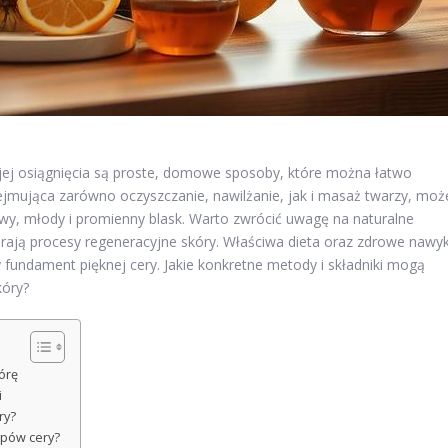
 jej osiągnięcia są proste, domowe sposoby, które można łatwo
ejmująca zarówno oczyszczanie, nawilżanie, jak i masaż twarzy, moż
rowy, młody i promienny blask. Warto zwrócić uwagę na naturalne
pierają procesy regeneracyjne skóry. Właściwa dieta oraz zdrowe nawyk
fundament pięknej cery. Jakie konkretne metody i składniki mogą
kóry?
órę
i
ry?
ypów cery?