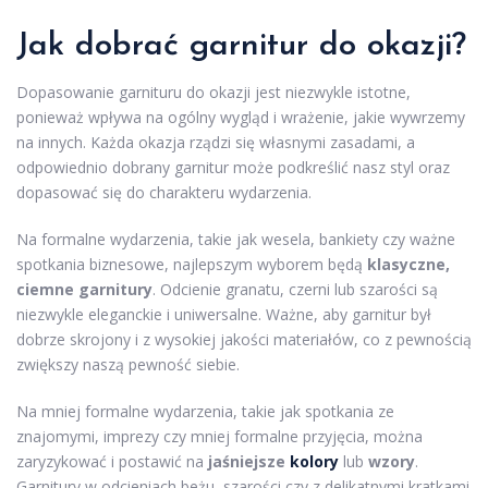
Jak dobrać garnitur do okazji?
Dopasowanie garnituru do okazji jest niezwykle istotne,
ponieważ wpływa na ogólny wygląd i wrażenie, jakie wywrzemy
na innych. Każda okazja rządzi się własnymi zasadami, a
odpowiednio dobrany garnitur może podkreślić nasz styl oraz
dopasować się do charakteru wydarzenia.
Na formalne wydarzenia, takie jak wesela, bankiety czy ważne
spotkania biznesowe, najlepszym wyborem będą
klasyczne,
ciemne garnitury
. Odcienie granatu, czerni lub szarości są
niezwykle eleganckie i uniwersalne. Ważne, aby garnitur był
dobrze skrojony i z wysokiej jakości materiałów, co z pewnością
zwiększy naszą pewność siebie.
Na mniej formalne wydarzenia, takie jak spotkania ze
znajomymi, imprezy czy mniej formalne przyjęcia, można
zaryzykować i postawić na
jaśniejsze
kolory
lub
wzory
.
Garnitury w odcieniach beżu, szarości czy z delikatnymi kratkami