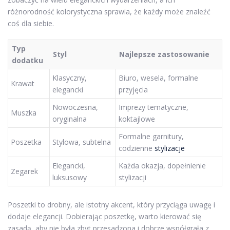
różnorodność kolorystyczna sprawia, że każdy może znaleźć
coś dla siebie.
Typ
Styl
Najlepsze zastosowanie
dodatku
Klasyczny,
Biuro, wesela, formalne
Krawat
elegancki
przyjęcia
Nowoczesna,
Imprezy tematyczne,
Muszka
oryginalna
koktajlowe
Formalne garnitury,
Poszetka
Stylowa, subtelna
codzienne
stylizacje
Elegancki,
Każda okazja, dopełnienie
Zegarek
luksusowy
stylizacji
Poszetki to drobny, ale istotny akcent, który przyciąga uwagę i
dodaje elegancji. Dobierając poszetkę, warto kierować się
zasadą, aby nie była zbyt przesadzona i dobrze współgrała z