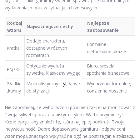
stylizacji. Takie garnitury świetnie sprawdzą się na formalnych
wydarzeniach oraz w sytuacjach biznesowych.
Rodzaj
Najlepsze
Najważniejsze cechy
wzoru
zastosowanie
Dodaje charakteru,
Formalne i
Kratka
dostępne w różnych
nieformalne okazje
rozmiarach
Optycznie wydłuża
Biuro, wesela,
Prążki
sylwetkę, klasyczny wygląd
spotkania biznesowe
Gładkie
Minimalistyczny
styl
, łatwe
Wydarzenia formalne,
tkaniny
do stylizacji
codzienne noszenie
Nie zapominaj, że wybór wzoru powinien także harmonizować z
Twoją sylwetką oraz osobistym stylem. Warto przymierzyć
różne opcje, aby znaleźć tę, która najlepiej podkreśli Twoją
indywidualność. Dobre dopasowanie garnituru i odpowiedni
wzór mogą znacząco wpłynąć na ogólne postrzeganie stylizacji.