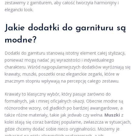
zestawimy z garniturem, aby całość tworzyła harmonijny i
elegancki look.
Jakie dodatki do garnituru są
modne?
Dodatki do garnituru stanowią istotny element całej stylizacji,
ponieważ mogą nadać jej wyrazistości i indywidualnego
charakteru. Wśród najpopularniejszych dodatków wyróżniają się
krawaty, muszki, poszetki oraz eleganckie zegarki, które w
znacznym stopniu wpływają na percepcję całego zestawu.
Krawaty to klasyczny wybór, który pasuje zarówno do
formalnych, jak i mniej oficjalnych okazji. Obecnie modne są
różnorodne wzory, od gładkich po bardziej awangardowe, a
także różne materiały, takie jak jedwab czy wełna.
Muszki
z
kolei stają się coraz bardziej popularne, zwłaszcza w sytuacjach,
gdzie chcemy dodać sobie nieco oryginalności. Możemy je
zobaczyć na wielu eleganckich wydarzeniach, a ich