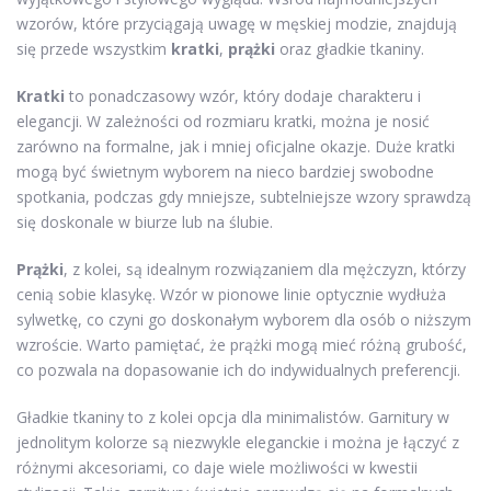
wzorów, które przyciągają uwagę w męskiej modzie, znajdują
się przede wszystkim
kratki
,
prążki
oraz gładkie tkaniny.
Kratki
to ponadczasowy wzór, który dodaje charakteru i
elegancji. W zależności od rozmiaru kratki, można je nosić
zarówno na formalne, jak i mniej oficjalne okazje. Duże kratki
mogą być świetnym wyborem na nieco bardziej swobodne
spotkania, podczas gdy mniejsze, subtelniejsze wzory sprawdzą
się doskonale w biurze lub na ślubie.
Prążki
, z kolei, są idealnym rozwiązaniem dla mężczyzn, którzy
cenią sobie klasykę. Wzór w pionowe linie optycznie wydłuża
sylwetkę, co czyni go doskonałym wyborem dla osób o niższym
wzroście. Warto pamiętać, że prążki mogą mieć różną grubość,
co pozwala na dopasowanie ich do indywidualnych preferencji.
Gładkie tkaniny to z kolei opcja dla minimalistów. Garnitury w
jednolitym kolorze są niezwykle eleganckie i można je łączyć z
różnymi akcesoriami, co daje wiele możliwości w kwestii