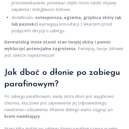
przeciwwskazanie, ponieważ ciepło może nasilić objawy
zapalenia i dolegliwości bólowe,
dodatkowo,
osteoporoza, egzema, grzybica skóry rąk
lub paznokci
wymagają konsultacji z lekarzem przed
podjęciem decyzji o zabiegu.
Dermatolog może ocenić stan twojej skóry i pomóc
wykluczyć potencjalne zagrożenia.
Pamiętaj, twoje zdrowie
jest zawsze najważniejsze!
Jak dbać o dłonie po zabiegu
parafinowym?
Po zabiegu parafinowym, kiedy skóra dłoni jest wyjątkowo
chłonna, kluczowe jest zapewnienie jej odpowiedniego
nawilżenia i odżywienia. Właśnie dlatego warto sięgnąć po
krem nawilżający
.
Przez kilka godzin po zabiegu dajmy parafinie szansę w pełni