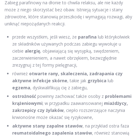
Zabieg parafinowy na dłonie to chwila relaksu, ale nie każdy
może z niego skorzystać bez obaw. Istnieją sytuacje i stany
zdrowotne, które stanowią przeszkodę i wymagają rozwagi, aby
uniknąć niepożądanych reakcji.
przede wszystkim, jeśli wiesz, że
parafina
lub którykolwiek
ze składników używanych podczas zabiegu wywołuje u
ciebie
alergię
, objawiającą się wysypką, swędzeniem,
zaczerwienieniem, a nawet obrzękiem, bezwzględnie
zrezygnuj z tej formy pielęgnacji,
również
otwarte rany, skaleczenia, zadrapania czy
aktywne infekcje skórne
, takie jak
grzybica
lub
egzema
, dyskwalifikują cię z zabiegu,
ostrożność
powinny zachować także osoby z
problemami
krążeniowymi
; w przypadku zaawansowanej
miażdżycy,
zakrzepicy czy żylaków
, ciepło rozszerzające naczynia
krwionośne może okazać się ryzykowne,
aktywne stany zapalne stawów
, na przykład ostra faza
reumatoidalnego zapalenia stawów
, również stanowią