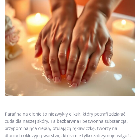
Parafina na dłonie to niezwykły eliksir, który potrafi zdziałać
cuda dla naszej skóry. Ta bezbarwna i bezwonna substancja,
przypominająca ciepłą, otulającą rękawiczkę, tworzy na
dłoniach okluzyjną warstwę, która nie tylko zatrzymuje wilgoć,