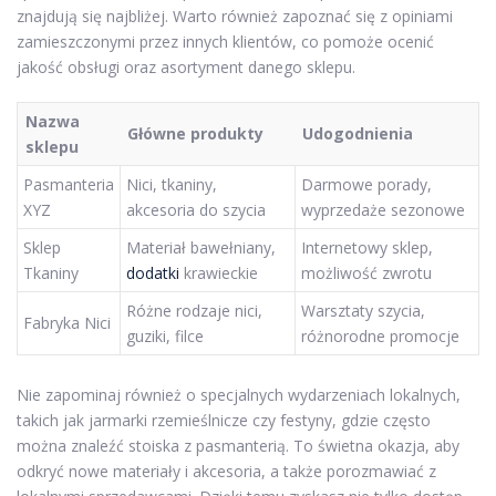
znajdują się najbliżej. Warto również zapoznać się z opiniami
zamieszczonymi przez innych klientów, co pomoże ocenić
jakość obsługi oraz asortyment danego sklepu.
Nazwa
Główne produkty
Udogodnienia
sklepu
Pasmanteria
Nici, tkaniny,
Darmowe porady,
XYZ
akcesoria do szycia
wyprzedaże sezonowe
Sklep
Materiał bawełniany,
Internetowy sklep,
Tkaniny
dodatki
krawieckie
możliwość zwrotu
Różne rodzaje nici,
Warsztaty szycia,
Fabryka Nici
guziki, filce
różnorodne promocje
Nie zapominaj również o specjalnych wydarzeniach lokalnych,
takich jak jarmarki rzemieślnicze czy festyny, gdzie często
można znaleźć stoiska z pasmanterią. To świetna okazja, aby
odkryć nowe materiały i akcesoria, a także porozmawiać z